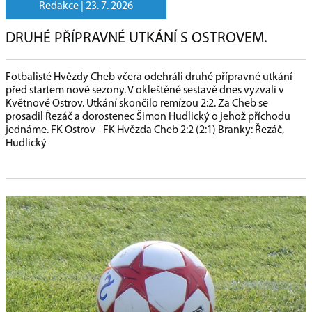
Redakce |
23. 7. 2026
DRUHÉ PŘÍPRAVNÉ UTKÁNÍ S OSTROVEM.
Fotbalisté Hvězdy Cheb včera odehráli druhé přípravné utkání
před startem nové sezony. V okleštěné sestavě dnes vyzvali v
Květnové Ostrov. Utkání skončilo remízou 2:2. Za Cheb se
prosadil Řezáč a dorostenec Šimon Hudlický o jehož příchodu
jednáme. FK Ostrov - FK Hvězda Cheb 2:2 (2:1) Branky: Řezáč,
Hudlický