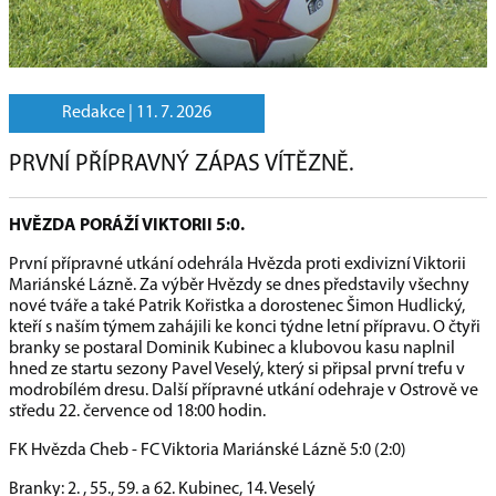
Redakce |
11. 7. 2026
PRVNÍ PŘÍPRAVNÝ ZÁPAS VÍTĚZNĚ.
HVĚZDA PORÁŽÍ VIKTORII 5:0.
První přípravné utkání odehrála Hvězda proti exdivizní Viktorii
Mariánské Lázně. Za výběr Hvězdy se dnes představily všechny
nové tváře a také Patrik Kořistka a dorostenec Šimon Hudlický,
kteří s naším týmem zahájili ke konci týdne letní přípravu. O čtyři
branky se postaral Dominik Kubinec a klubovou kasu naplnil
hned ze startu sezony Pavel Veselý, který si připsal první trefu v
modrobílém dresu. Další přípravné utkání odehraje v Ostrově ve
středu 22. července od 18:00 hodin.
FK Hvězda Cheb - FC Viktoria Mariánské Lázně 5:0 (2:0)
Branky: 2. , 55., 59. a 62. Kubinec, 14. Veselý