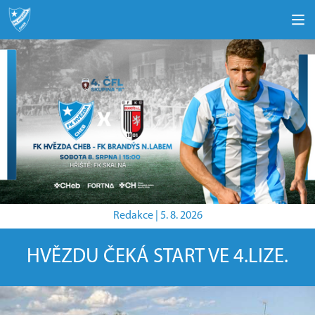
Redakce |
5. 8. 2026
HVĚZDU ČEKÁ START VE 4.LIZE.