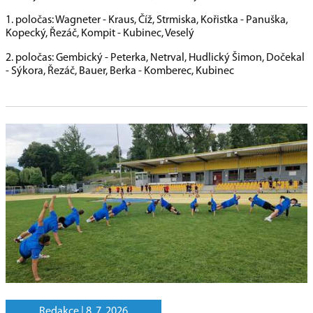
1. poločas: Wagneter - Kraus, Číž, Strmiska, Kořistka - Panuška,
Kopecký, Řezáč, Kompit - Kubinec, Veselý
2. poločas: Gembický - Peterka, Netrval, Hudlický Šimon, Dočekal
- Sýkora, Řezáč, Bauer, Berka - Komberec, Kubinec
Redakce |
8. 7. 2026