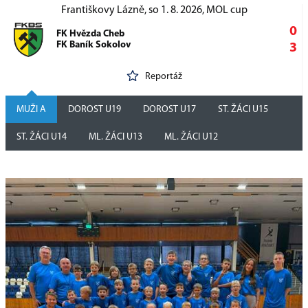
Františkovy Lázně, so 1. 8. 2026, MOL cup
0
FK Hvězda Cheb
FK Baník Sokolov
3
Reportáž
MUŽI A
DOROST U19
DOROST U17
ST. ŽÁCI U15
ST. ŽÁCI U14
ML. ŽÁCI U13
ML. ŽÁCI U12