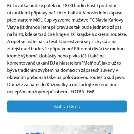
Křižovatka bude v pátek od 18:00 hodin hostit poslední
utkání letní přípravy našich fotbalistů. V posledním zápase
před startem MOL Cup vyzveme mužstvo FC Slavia Karlovy
Vary a již druhou letní přípravu se tak bude jednat o zápas
na hřišti, kde se tradičně hraje nižší krajské a okresní soutěže.
A opět se máte na co těšit. Občerstvení se již chystá a na
zítřejší duel bude vše připraveno! Přítomní diváci se mohou
kromě výborné klobásky nebo pivka těšit také na
komentované utkání DJ a hlasatelem "Melňou", jako už to
bývá tradičním zvykem na domácích zápasech Juveny v
okresním přeboru a také na poločasovou soutěž o sud piva.
Doražte za námi do Křižovatky a odstartujte víkend tím
nejlepším možným způsobem... FOTBALEM!
Archiv aktualit