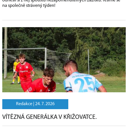
odnesli si z něj spoustu nezapomenutelných zážitků. Těšíme se
na společně strávený týden!
Redakce |
24. 7. 2026
VÍTĚZNÁ GENERÁLKA V KŘIŽOVATCE.