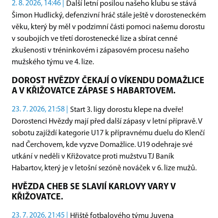
2. 8. 2026, 14:46 |
Další letní posilou našeho klubu se stává
Šimon Hudlický, defenzivní hráč stále ještě v dorosteneckém
věku, který by měl v podzimní části pomoci našemu dorostu
v soubojích ve třetí dorostenecké lize a sbírat cenné
zkušenosti v tréninkovém i zápasovém procesu našeho
mužského týmu ve 4. lize.
DOROST HVĚZDY ČEKAJÍ O VÍKENDU DOMAŽLICE
A V KŘIŽOVATCE ZÁPASE S HABARTOVEM.
23. 7. 2026, 21:58 |
Start 3. ligy dorostu klepe na dveře!
Dorostenci Hvězdy mají před další zápasy v letní přípravě. V
sobotu zajíždí kategorie U17 k přípravnému duelu do Klenčí
nad Čerchovem, kde vyzve Domažlice. U19 odehraje své
utkání v neděli v Křižovatce proti mužstvu TJ Baník
Habartov, který je v letošní sezóně nováček v 6. lize mužů.
HVĚZDA CHEB SE SLAVIÍ KARLOVY VARY V
KŘIŽOVATCE.
23. 7. 2026, 21:45 |
Hřiště fotbalového týmu Juvena