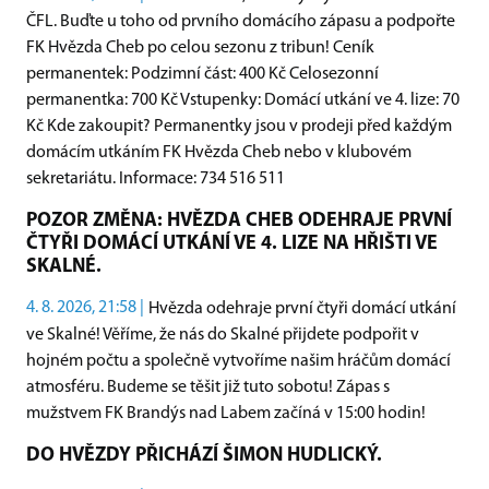
ČFL. Buďte u toho od prvního domácího zápasu a podpořte
FK Hvězda Cheb po celou sezonu z tribun! Ceník
permanentek: Podzimní část: 400 Kč Celosezonní
permanentka: 700 Kč Vstupenky: Domácí utkání ve 4. lize: 70
Kč Kde zakoupit? Permanentky jsou v prodeji před každým
domácím utkáním FK Hvězda Cheb nebo v klubovém
sekretariátu. Informace: 734 516 511
POZOR ZMĚNA: HVĚZDA CHEB ODEHRAJE PRVNÍ
ČTYŘI DOMÁCÍ UTKÁNÍ VE 4. LIZE NA HŘIŠTI VE
SKALNÉ.
4. 8. 2026, 21:58 |
Hvězda odehraje první čtyři domácí utkání
ve Skalné! Věříme, že nás do Skalné přijdete podpořit v
hojném počtu a společně vytvoříme našim hráčům domácí
atmosféru. Budeme se těšit již tuto sobotu! Zápas s
mužstvem FK Brandýs nad Labem začíná v 15:00 hodin!
DO HVĚZDY PŘICHÁZÍ ŠIMON HUDLICKÝ.