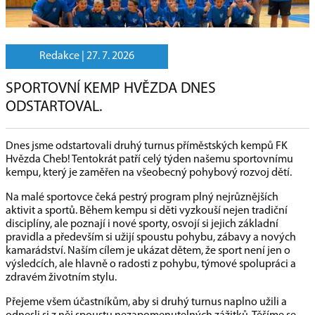
Redakce |
27. 7. 2026
SPORTOVNÍ KEMP HVĚZDA DNES
ODSTARTOVAL.
Dnes jsme odstartovali druhý turnus příměstských kempů FK
Hvězda Cheb! Tentokrát patří celý týden našemu sportovnímu
kempu, který je zaměřen na všeobecný pohybový rozvoj dětí.
Na malé sportovce čeká pestrý program plný nejrůznějších
aktivit a sportů. Během kempu si děti vyzkouší nejen tradiční
disciplíny, ale poznají i nové sporty, osvojí si jejich základní
pravidla a především si užijí spoustu pohybu, zábavy a nových
kamarádství. Naším cílem je ukázat dětem, že sport není jen o
výsledcích, ale hlavně o radosti z pohybu, týmové spolupráci a
zdravém životním stylu.
Přejeme všem účastníkům, aby si druhý turnus naplno užili a