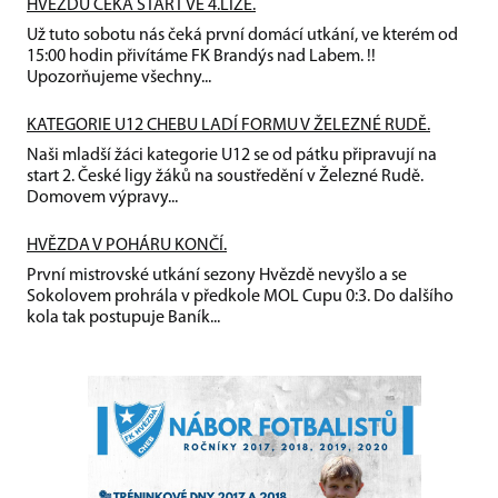
HVĚZDU ČEKÁ START VE 4.LIZE.
Už tuto sobotu nás čeká první domácí utkání, ve kterém od
15:00 hodin přivítáme FK Brandýs nad Labem. !!
Upozorňujeme všechny...
KATEGORIE U12 CHEBU LADÍ FORMU V ŽELEZNÉ RUDĚ.
Naši mladší žáci kategorie U12 se od pátku připravují na
start 2. České ligy žáků na soustředění v Železné Rudě.
Domovem výpravy...
HVĚZDA V POHÁRU KONČÍ.
První mistrovské utkání sezony Hvězdě nevyšlo a se
Sokolovem prohrála v předkole MOL Cupu 0:3. Do dalšího
kola tak postupuje Baník...