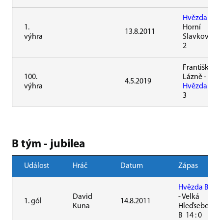
Hvězda
-
1.
Horní
13.8.2011
výhra
Slavkov 3 :
2
Františkov
100.
Lázně
-
4.5.2019
výhra
Hvězda
0 :
3
B tým - jubilea
Událost
Hráč
Datum
Zápas
Hvězda B
David
- Velká
1. gól
14.8.2011
Kuna
Hleďsebe
B 14 : 0