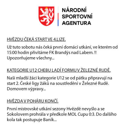
HVĚZDU ČEKÁ START VE 4.LIZE.
Už tuto sobotu nás čeká první domácí utkání, ve kterém od
15:00 hodin přivítáme FK Brandýs nad Labem. !!
Upozorňujeme všechny...
KATEGORIE U12 CHEBU LADÍ FORMU V ŽELEZNÉ RUDĚ.
Naši mladší žáci kategorie U12 se od pátku připravují na
start 2. České ligy žáků na soustředění v Železné Rudě.
Domovem výpravy...
HVĚZDA V POHÁRU KONČÍ.
První mistrovské utkání sezony Hvězdě nevyšlo a se
Sokolovem prohrála v předkole MOL Cupu 0:3. Do dalšího
kola tak postupuje Baník...