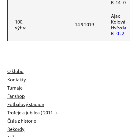
B 14 : 0
Ajax
100.
Kolová -
14.9.2019
výhra
Hvězda
B 0 : 2
O klubu
Kontakty
Turnaje
Fanshop
Fotbalový stadion
Trofeje a jubilea ( 2011- )
Čísla z historie
Rekordy