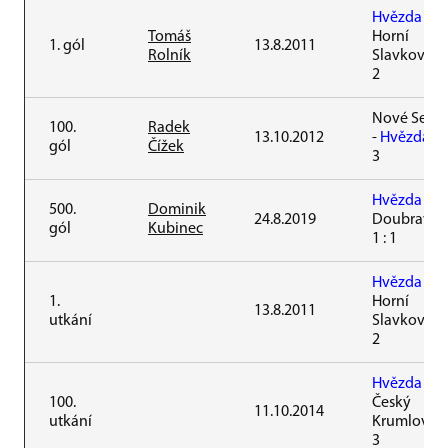
Hvězda
-
Tomáš
Horní
1. gól
13.8.2011
Rolník
Slavkov 3 :
2
Nové Sedl
100.
Radek
13.10.2012
-
Hvězda
1 
gól
Čížek
3
Hvězda
-
500.
Dominik
24.8.2019
Doubravk
gól
Kubinec
1 : 1
Hvězda
-
1.
Horní
13.8.2011
utkání
Slavkov 3 :
2
Hvězda
-
100.
Český
11.10.2014
utkání
Krumlov 0 
3