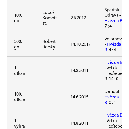
Spartak
Luboš
100.
Odrava -
Kompit
2.6.2012
gól
Hvězda
B
st.
7 : 4
Vojtanov
500.
Robert
14.10.2017
-
Hvězda
gól
Iterský
B
4 : 4
Hvězda B
1.
- Velká
14.8.2011
utkání
Hleďsebe
B 14 : 0
Drmoul -
100.
14.6.2015
Hvězda
utkání
B
0 : 1
Hvězda B
1.
- Velká
14.8.2011
výhra
Hleďsebe