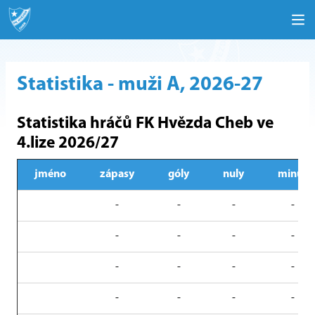
Statistika - muži A, 2026-27
Statistika hráčů FK Hvězda Cheb ve
4.lize 2026/27
jméno
zápasy
góly
nuly
minut
-
-
-
-
-
-
-
-
-
-
-
-
-
-
-
-