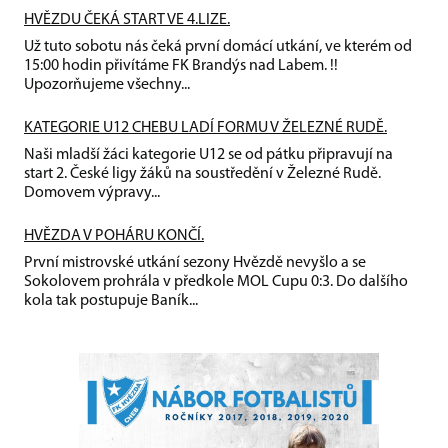
HVĚZDU ČEKÁ START VE 4.LIZE.
Už tuto sobotu nás čeká první domácí utkání, ve kterém od
15:00 hodin přivítáme FK Brandýs nad Labem. !!
Upozorňujeme všechny...
KATEGORIE U12 CHEBU LADÍ FORMU V ŽELEZNÉ RUDĚ.
Naši mladší žáci kategorie U12 se od pátku připravují na
start 2. České ligy žáků na soustředění v Železné Rudě.
Domovem výpravy...
HVĚZDA V POHÁRU KONČÍ.
První mistrovské utkání sezony Hvězdě nevyšlo a se
Sokolovem prohrála v předkole MOL Cupu 0:3. Do dalšího
kola tak postupuje Baník...