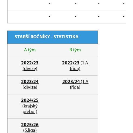
-
-
-
-
-
-
-
-
STARŠÍ ROČNÍKY - STATISTIKA
A tým
B tým
2022/23
2022/23
(1.A
(divize)
třída)
2023/24
2023/24
(1.A
(divize)
třída)
2024/25
(krajský
přebor)
2025/26
(5.liga)