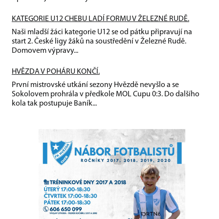
KATEGORIE U12 CHEBU LADÍ FORMU V ŽELEZNÉ RUDĚ.
Naši mladší žáci kategorie U12 se od pátku připravují na
start 2. České ligy žáků na soustředění v Železné Rudě.
Domovem výpravy...
HVĚZDA V POHÁRU KONČÍ.
První mistrovské utkání sezony Hvězdě nevyšlo a se
Sokolovem prohrála v předkole MOL Cupu 0:3. Do dalšího
kola tak postupuje Baník...