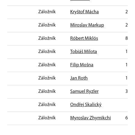
Záložník
Kryštof Mácha
22. 4
Záložník
Miroslav Markup
23. 1
Záložník
Róbert Miklós
8. 1.
Záložník
Tobiáš Milota
16. 1
Záložník
Filip Mošna
18. 9
Záložník
Jan Roth
18. 7
Záložník
Samuel Ryzler
31. 5
Záložník
Ondřej Skalický
Záložník
Myroslav Zhymikchi
6. 8.