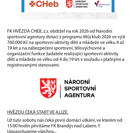
FK HVĚZDA CHEB, z.s. obdržel na rok 2026 od Národní
sportovní agentury dotaci z programu Můj klub 2026 ve výši
760.000 Kč na sportovní aktivity dětí a mládeže ve věku 4 až
19 let a na zabezpečení sportovní, tělovýchovné a
organizační funkce žadatele realizující sportovní aktivity
dětí a mládeže ve věku od 4 do 19 let v souladu s platnými a
registrovanými stanovami.
HVĚZDU ČEKÁ START VE 4.LIZE.
Už tuto sobotu nás čeká první domácí utkání, ve kterém od
15:00 hodin přivítáme FK Brandýs nad Labem. !!
Upozorňujeme všechny...