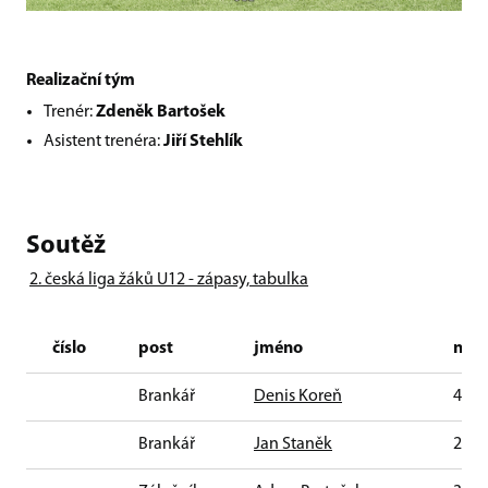
Realizační tým
Trenér:
Zdeněk Bartošek
Asistent trenéra:
Jiří Stehlík
Soutěž
2. česká liga žáků U12 - zápasy, tabulka
číslo
post
jméno
nar
Brankář
Denis Koreň
4. 12
Brankář
Jan Staněk
2. 9.