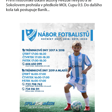
První mistrovské utkání sezony Hvězdě nevyšlo a se
Sokolovem prohrála v předkole MOL Cupu 0:3. Do dalšího
kola tak postupuje Baník...