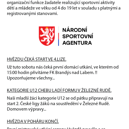
organizační funkce žadatele realizující sportovní aktivity
dětí a mládeže ve věku od 4 do 19 let v souladu s platnými a
registrovanými stanovami.
HVĚZDU ČEKÁ START VE 4.LIZE.
Už tuto sobotu nás čeká první domácí utkání, ve kterém od
15:00 hodin přivítáme FK Brandýs nad Labem. !!
Upozorňujeme všechny...
KATEGORIE U12 CHEBU LADÍ FORMU V ŽELEZNÉ RUDĚ.
Naši mladší žáci kategorie U12 se od pátku připravují na
start 2. České ligy žáků na soustředění v Železné Rudě.
Domovem výpravy...
HVĚZDA V POHÁRU KONČÍ.