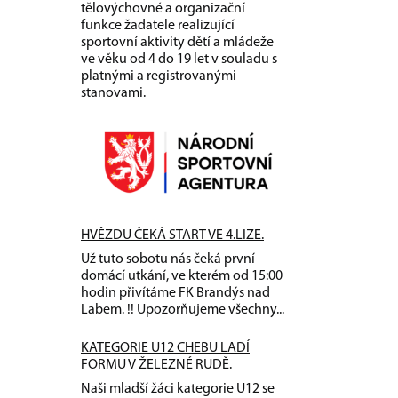
tělovýchovné a organizační
funkce žadatele realizující
sportovní aktivity dětí a mládeže
ve věku od 4 do 19 let v souladu s
platnými a registrovanými
stanovami.
HVĚZDU ČEKÁ START VE 4.LIZE.
Už tuto sobotu nás čeká první
domácí utkání, ve kterém od 15:00
hodin přivítáme FK Brandýs nad
Labem. !! Upozorňujeme všechny...
KATEGORIE U12 CHEBU LADÍ
FORMU V ŽELEZNÉ RUDĚ.
Naši mladší žáci kategorie U12 se