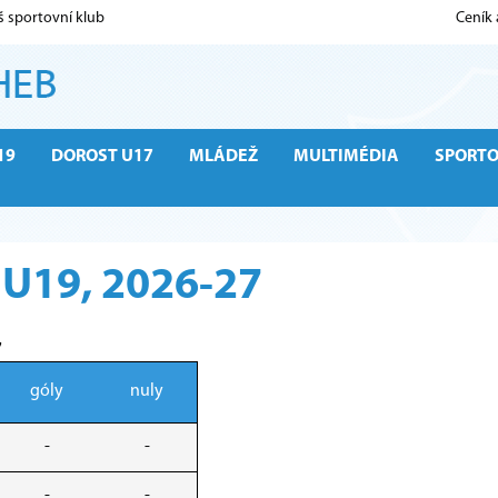
š sportovní klub
Ceník
19
DOROST U17
MLÁDEŽ
MULTIMÉDIA
SPORT
t U19, 2026-27
7
góly
nuly
-
-
-
-