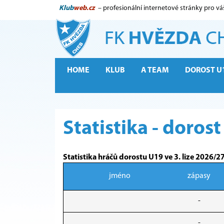
Klub
web.cz
– profesionální internetové stránky pro vá
HOME
KLUB
A TEAM
DOROST U
Statistika - doros
Statistika hráčů dorostu U19 ve 3. lize 2026/2
jméno
zápasy
-
-