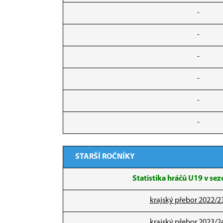
-
-
-
-
-
-
STARŠÍ ROČNÍKY
Statistika hráčů U19 v se
krajský přebor 2022/2
krajský přebor 2023/2