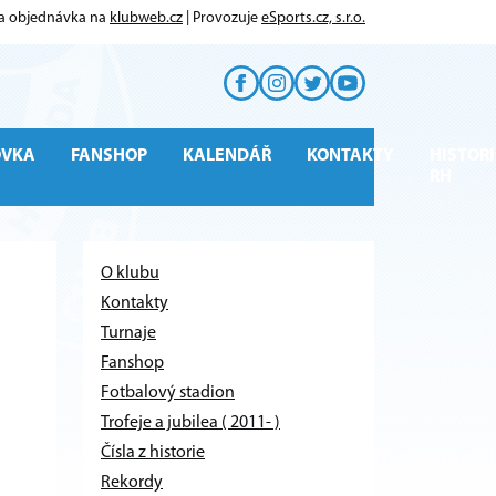
 a objednávka na
klubweb.cz
| Provozuje
eSports.cz, s.r.o.
OVKA
FANSHOP
KALENDÁŘ
KONTAKTY
HISTORI
RH
O klubu
Kontakty
Turnaje
Fanshop
Fotbalový stadion
Trofeje a jubilea ( 2011- )
Čísla z historie
Rekordy