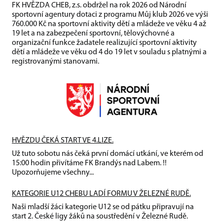
FK HVĚZDA CHEB, z.s. obdržel na rok 2026 od Národní
sportovní agentury dotaci z programu Můj klub 2026 ve výši
760.000 Kč na sportovní aktivity dětí a mládeže ve věku 4 až
19 let a na zabezpečení sportovní, tělovýchovné a
organizační funkce žadatele realizující sportovní aktivity
dětí a mládeže ve věku od 4 do 19 let v souladu s platnými a
registrovanými stanovami.
HVĚZDU ČEKÁ START VE 4.LIZE.
Už tuto sobotu nás čeká první domácí utkání, ve kterém od
15:00 hodin přivítáme FK Brandýs nad Labem. !!
Upozorňujeme všechny...
KATEGORIE U12 CHEBU LADÍ FORMU V ŽELEZNÉ RUDĚ.
Naši mladší žáci kategorie U12 se od pátku připravují na
start 2. České ligy žáků na soustředění v Železné Rudě.