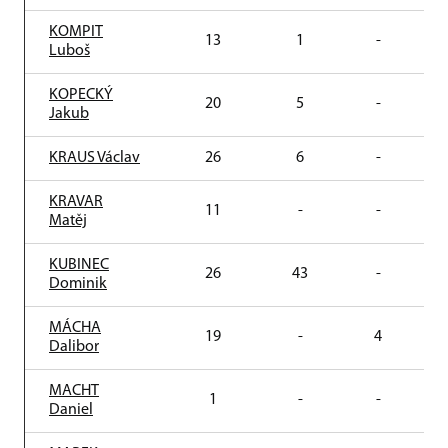
KOMPIT
13
1
-
Luboš
KOPECKÝ
20
5
-
Jakub
KRAUS Václav
26
6
-
KRAVAR
11
-
-
Matěj
KUBINEC
26
43
-
Dominik
MÁCHA
19
-
4
Dalibor
MACHT
1
-
-
Daniel