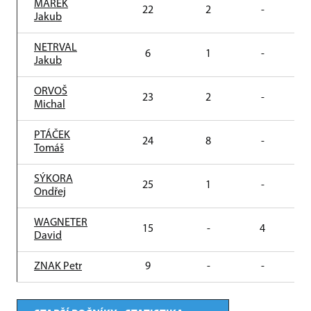
MAREK
22
2
-
Jakub
NETRVAL
6
1
-
Jakub
ORVOŠ
23
2
-
Michal
PTÁČEK
24
8
-
Tomáš
SÝKORA
25
1
-
Ondřej
WAGNETER
15
-
4
David
ZNAK Petr
9
-
-