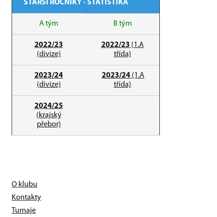
STARŠÍ ROČNÍKY - STATISTIKA
A tým
B tým
2022/23
2022/23
(1.A
(divize)
třída)
2023/24
2023/24
(1.A
(divize)
třída)
2024/25
(krajský
přebor)
O klubu
Kontakty
Turnaje