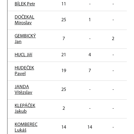
BÍLEK Petr
11
-
-
DOČEKAL
25
1
-
Miroslav
GEMBICKÝ
7
-
2
Jan
HUCL Jiří
21
4
-
HUDEČEK
19
7
-
Pavel
JANDA
25
-
-
Vítězslav
KLEPÁČEK
2
-
-
Jakub
KOMBEREC
14
14
-
Lukáš