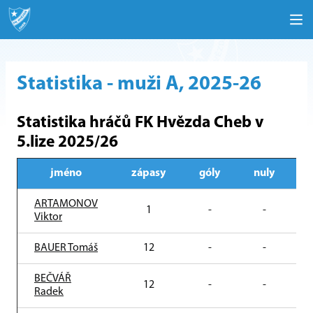
Statistika - muži A, 2025-26
Statistika hráčů FK Hvězda Cheb v
5.lize 2025/26
jméno
zápasy
góly
nuly
ARTAMONOV
1
-
-
Viktor
BAUER Tomáš
12
-
-
BEČVÁŘ
12
-
-
Radek