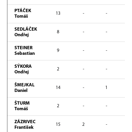
PTÁČEK
13
-
-
85
Tomáš
SEDLÁČEK
8
-
-
43
Ondřej
STEINER
9
-
-
31
Sebastian
SÝKORA
2
-
-
1
Ondřej
ŠMEJKAL
14
-
1
12
Daniel
ŠTURM
2
-
-
3
Tomáš
ZÁZRIVEC
15
2
-
10
František