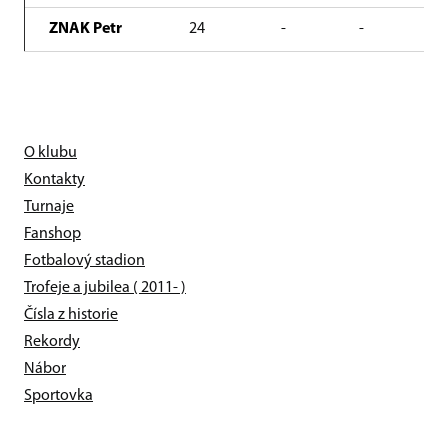
ZNAK Petr
24
-
-
21
O klubu
Kontakty
Turnaje
Fanshop
Fotbalový stadion
Trofeje a jubilea ( 2011- )
Čísla z historie
Rekordy
Nábor
Sportovka