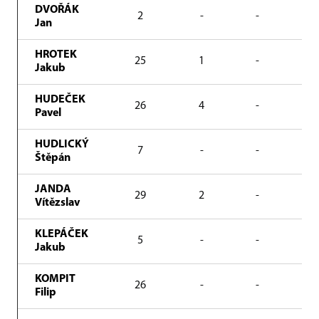
DVOŘÁK
2
-
-
2
Jan
HROTEK
25
1
-
18
Jakub
HUDEČEK
26
4
-
21
Pavel
HUDLICKÝ
7
-
-
14
Štěpán
JANDA
29
2
-
21
Vítězslav
KLEPÁČEK
5
-
-
7
Jakub
KOMPIT
26
-
-
12
Filip