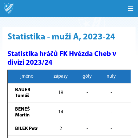
Statistika - muži A, 2023-24
Statistika hráčů FK Hvězda Cheb v
divizi 2023/24
jméno
zápasy
góly
nuly
min
BAUER
19
-
-
16
Tomáš
BENEŠ
14
-
-
10
Martin
BÍLEK Petr
2
-
-
7