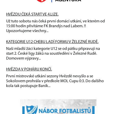
HVĚZDU ČEKÁ START VE 4.LIZE.
Už tuto sobotu nás čeká první domácí utkání, ve kterém od
15:00 hodin přivítáme FK Brandýs nad Labem. !!
Upozorňujeme všechny...
KATEGORIE U12 CHEBU LADÍ FORMU V ŽELEZNÉ RUDĚ.
Naši mladší žáci kategorie U12 se od pátku připravují na
start 2. České ligy žáků na soustředění v Železné Rudě.
Domovem výpravy...
HVĚZDA V POHÁRU KONČÍ.
První mistrovské utkání sezony Hvězdě nevyšlo a se
Sokolovem prohrála v předkole MOL Cupu 0:3. Do dalšího
kola tak postupuje Baník...