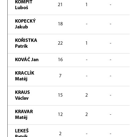
KOMPIT
21
1
-
11
Luboš
KOPECKÝ
18
-
-
68
Jakub
KOŘISTKA
22
1
-
17
Patrik
KOVÁČ Jan
16
-
-
47
KRACLÍK
7
-
-
54
Matěj
KRAUS
15
2
-
13
Václav
KRAVAR
12
2
-
10
Matěj
LEKEŠ
2
-
-
4