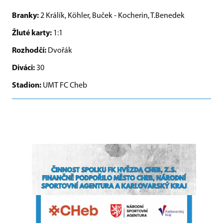
Branky:
2 Králík, Köhler, Buček - Kocherin, T.Benedek
Žluté karty:
1:1
Rozhodčí:
Dvořák
Diváci:
30
Stadion:
UMT FC Cheb