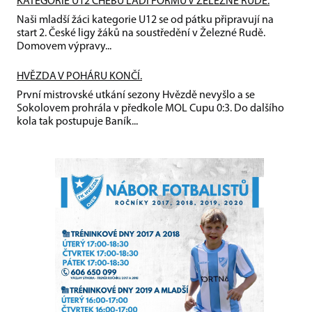
KATEGORIE U12 CHEBU LADÍ FORMU V ŽELEZNÉ RUDĚ.
Naši mladší žáci kategorie U12 se od pátku připravují na
start 2. České ligy žáků na soustředění v Železné Rudě.
Domovem výpravy...
HVĚZDA V POHÁRU KONČÍ.
První mistrovské utkání sezony Hvězdě nevyšlo a se
Sokolovem prohrála v předkole MOL Cupu 0:3. Do dalšího
kola tak postupuje Baník...