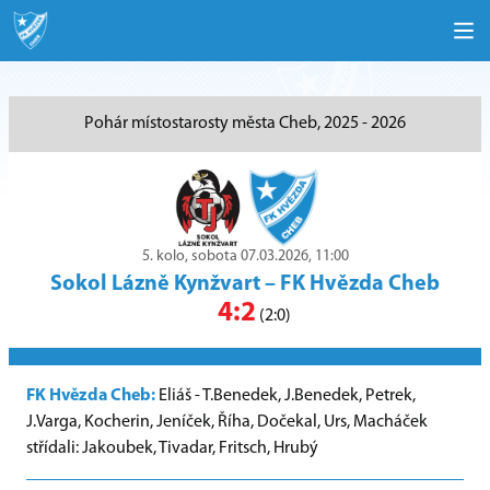
Pohár místostarosty města Cheb, 2025 - 2026
5. kolo, sobota 07.03.2026, 11:00
Sokol Lázně Kynžvart
–
FK Hvězda Cheb
4:2
(2:0)
FK Hvězda Cheb:
Eliáš - T.Benedek, J.Benedek, Petrek,
J.Varga, Kocherin, Jeníček, Říha, Dočekal, Urs, Macháček
střídali: Jakoubek, Tivadar, Fritsch, Hrubý