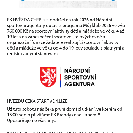
FK HVĚZDA CHEB, z.s. obdržel na rok 2026 od Národní
sportovní agentury dotaci z programu Můj klub 2026 ve výši
760.000 Kč na sportovní aktivity dětí a mládeže ve věku 4 až
19 let a na zabezpečení sportovní, tělovýchovné a
organizační funkce žadatele realizující sportovní aktivity
dětí a mládeže ve věku od 4 do 19 let v souladu s platnými a
registrovanými stanovami.
HVĚZDU ČEKÁ START VE 4.LIZE.
Už tuto sobotu nás čeká první domácí utkání, ve kterém od
15:00 hodin přivítáme FK Brandýs nad Labem. !!
Upozorňujeme všechny...