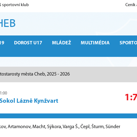
š sportovní klub
Ceník
19
DOROST U17
MLÁDEŽ
MULTIMÉDIA
SPORT
tostarosty města Cheb, 2025 - 2026
11:00
1:
Sokol Lázně Kynžvart
kov, Artamonov, Macht, Sýkora, Varga Š., Čepl, Šturm, Sünder