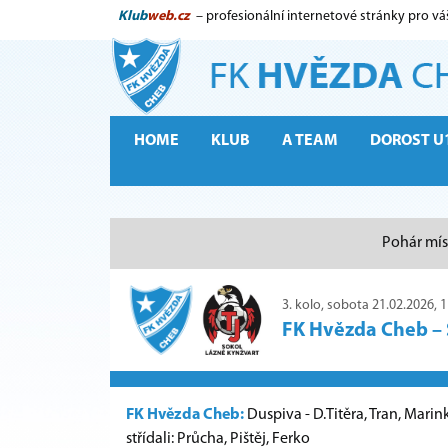
Klub
web.cz
– profesionální internetové stránky pro vá
HOME
KLUB
A TEAM
DOROST U
Pohár mís
3. kolo, sobota 21.02.2026, 
FK Hvězda Cheb
–
FK Hvězda Cheb:
Duspiva - D.Titěra, Tran, Marin
střídali: Průcha, Pištěj, Ferko