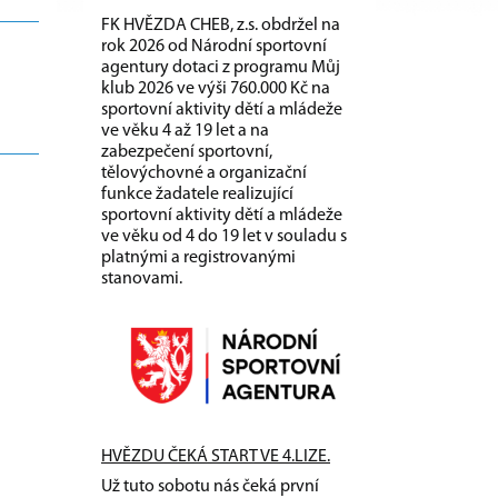
FK HVĚZDA CHEB, z.s. obdržel na
rok 2026 od Národní sportovní
agentury dotaci z programu Můj
klub 2026 ve výši 760.000 Kč na
sportovní aktivity dětí a mládeže
ve věku 4 až 19 let a na
zabezpečení sportovní,
tělovýchovné a organizační
funkce žadatele realizující
sportovní aktivity dětí a mládeže
ve věku od 4 do 19 let v souladu s
platnými a registrovanými
stanovami.
HVĚZDU ČEKÁ START VE 4.LIZE.
Už tuto sobotu nás čeká první