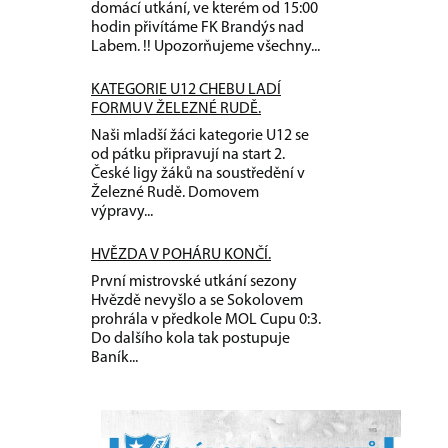
domácí utkání, ve kterém od 15:00
hodin přivítáme FK Brandýs nad
Labem. !! Upozorňujeme všechny...
KATEGORIE U12 CHEBU LADÍ
FORMU V ŽELEZNÉ RUDĚ.
Naši mladší žáci kategorie U12 se
od pátku připravují na start 2.
České ligy žáků na soustředění v
Železné Rudě. Domovem
výpravy...
HVĚZDA V POHÁRU KONČÍ.
První mistrovské utkání sezony
Hvězdě nevyšlo a se Sokolovem
prohrála v předkole MOL Cupu 0:3.
Do dalšího kola tak postupuje
Baník...