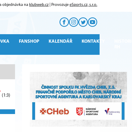
 a objednávka na
klubweb.cz
| Provozuje
eSports.cz, s.r.o.
OVKA
FANSHOP
KALENDÁŘ
KONTAKTY
HISTORI
RH
7
(1:3)