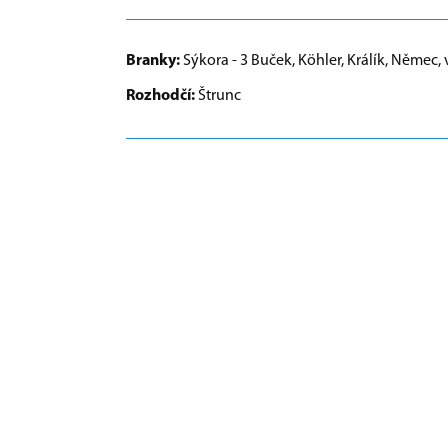
Branky:
Sýkora - 3 Buček, Köhler, Králík, Němec, 
Rozhodčí:
Štrunc