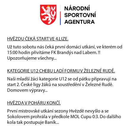
HVĚZDU ČEKÁ START VE 4.LIZE.
Už tuto sobotu nás čeká první domácí utkání, ve kterém od
15:00 hodin přivítáme FK Brandýs nad Labem. !!
Upozorňujeme všechny...
KATEGORIE U12 CHEBU LADÍ FORMU V ŽELEZNÉ RUDĚ.
Naši mladší žáci kategorie U12 se od pátku připravují na
start 2. České ligy žáků na soustředění v Železné Rudě.
Domovem výpravy...
HVĚZDA V POHÁRU KONČÍ.
První mistrovské utkání sezony Hvězdě nevyšlo a se
Sokolovem prohrála v předkole MOL Cupu 0:3. Do dalšího
kola tak postupuje Baník...