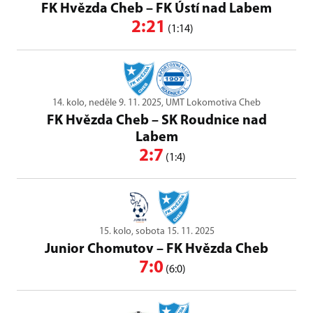
FK Hvězda Cheb
–
FK Ústí nad Labem
2:21
(1:14)
14. kolo, neděle 9. 11. 2025, UMT Lokomotiva Cheb
FK Hvězda Cheb
–
SK Roudnice nad
Labem
2:7
(1:4)
15. kolo, sobota 15. 11. 2025
Junior Chomutov
–
FK Hvězda Cheb
7:0
(6:0)