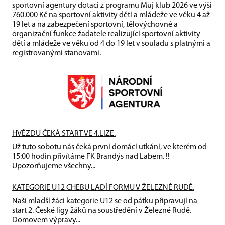
sportovní agentury dotaci z programu Můj klub 2026 ve výši
760.000 Kč na sportovní aktivity dětí a mládeže ve věku 4 až
19 let a na zabezpečení sportovní, tělovýchovné a
organizační funkce žadatele realizující sportovní aktivity
dětí a mládeže ve věku od 4 do 19 let v souladu s platnými a
registrovanými stanovami.
HVĚZDU ČEKÁ START VE 4.LIZE.
Už tuto sobotu nás čeká první domácí utkání, ve kterém od
15:00 hodin přivítáme FK Brandýs nad Labem. !!
Upozorňujeme všechny...
KATEGORIE U12 CHEBU LADÍ FORMU V ŽELEZNÉ RUDĚ.
Naši mladší žáci kategorie U12 se od pátku připravují na
start 2. České ligy žáků na soustředění v Železné Rudě.
Domovem výpravy...