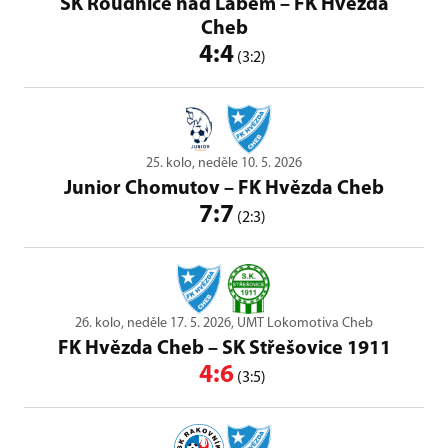
SK Roudnice nad Labem
–
FK Hvězda
Cheb
4:4
(3:2)
25. kolo, neděle 10. 5. 2026
Junior Chomutov
–
FK Hvězda Cheb
7:7
(2:3)
26. kolo, neděle 17. 5. 2026, UMT Lokomotiva Cheb
FK Hvězda Cheb
–
SK Střešovice 1911
4:6
(3:5)