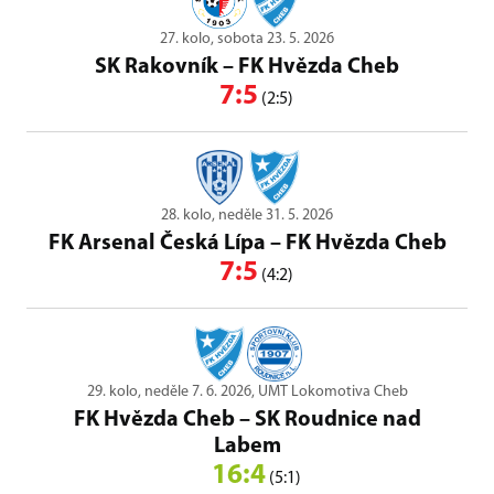
27. kolo, sobota 23. 5. 2026
SK Rakovník
–
FK Hvězda Cheb
7:5
(2:5)
28. kolo, neděle 31. 5. 2026
FK Arsenal Česká Lípa
–
FK Hvězda Cheb
7:5
(4:2)
29. kolo, neděle 7. 6. 2026, UMT Lokomotiva Cheb
FK Hvězda Cheb
–
SK Roudnice nad
Labem
16:4
(5:1)