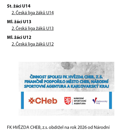
St. žáci U14
2. Česká liga žáků U14
Ml. žáci U13
2. Česká liga žáků U13
Ml. žáci U12
2. Česká liga žáků U12
FK HVĚZDA CHEB, z.s. obdržel na rok 2026 od Národní