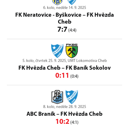
6. kolo, neděle 14. 9. 2025
FK Neratovice - Byškovice
–
FK Hvězda
Cheb
7:7
(4:4)
5. kolo, čtvrtek 25. 9. 2025, UMT Lokomotiva Cheb
FK Hvězda Cheb
–
FK Baník Sokolov
0:11
(0:4)
8. kolo, neděle 28. 9. 2025
ABC Braník
–
FK Hvězda Cheb
10:2
(4:1)