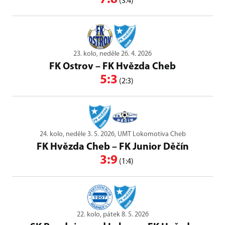
(3:4)
23. kolo, neděle 26. 4. 2026
FK Ostrov
–
FK Hvězda Cheb
5:3
(2:3)
24. kolo, neděle 3. 5. 2026, UMT Lokomotiva Cheb
FK Hvězda Cheb
–
FK Junior Děčín
3:9
(1:4)
22. kolo, pátek 8. 5. 2026