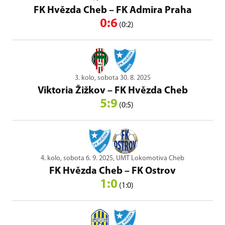
FK Hvězda Cheb
–
FK Admira Praha
0:6
(0:2)
3. kolo, sobota 30. 8. 2025
Viktoria Žižkov
–
FK Hvězda Cheb
5:9
(0:5)
4. kolo, sobota 6. 9. 2025, UMT Lokomotiva Cheb
FK Hvězda Cheb
–
FK Ostrov
1:0
(1:0)