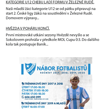
KATEGORIE U12 CHEBU LADÍ FORMU V ŽELEZNÉ RUDĚ.
Naši mladší žáci kategorie U12 se od pátku připravují na
start 2. České ligy žáků na soustředění v Železné Rudě.
Domovem výpravy...
HVĚZDA V POHÁRU KONČÍ.
První mistrovské utkání sezony Hvězdě nevyšlo a se
Sokolovem prohrála v předkole MOL Cupu 0:3. Do dalšího
kola tak postupuje Baník...