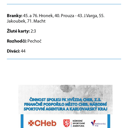
Branky:
45. a 76. Hronek, 40. Prouza - 43. J.Varga, 55.
Jakoubek, 71. Macht
Žluté karty:
2:3
Rozhodčí:
Pechoč
Diváci:
44