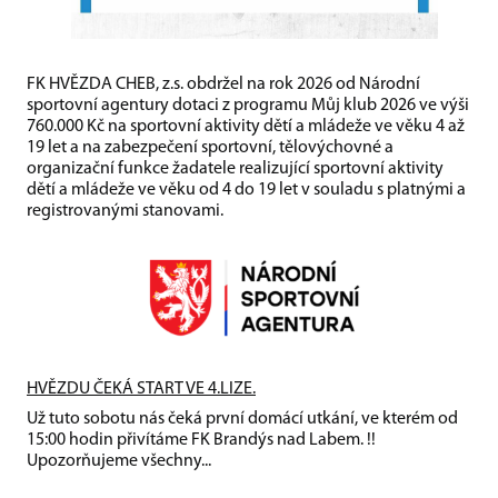
FK HVĚZDA CHEB, z.s. obdržel na rok 2026 od Národní
sportovní agentury dotaci z programu Můj klub 2026 ve výši
760.000 Kč na sportovní aktivity dětí a mládeže ve věku 4 až
19 let a na zabezpečení sportovní, tělovýchovné a
organizační funkce žadatele realizující sportovní aktivity
dětí a mládeže ve věku od 4 do 19 let v souladu s platnými a
registrovanými stanovami.
HVĚZDU ČEKÁ START VE 4.LIZE.
Už tuto sobotu nás čeká první domácí utkání, ve kterém od
15:00 hodin přivítáme FK Brandýs nad Labem. !!
Upozorňujeme všechny...