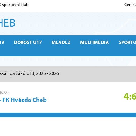
š sportovní klub
Ceník
19
DOROST U17
MLÁDEŽ
MULTIMÉDIA
SPORT
ská liga žáků U13, 2025 - 2026
10:00
4:
–
FK Hvězda Cheb