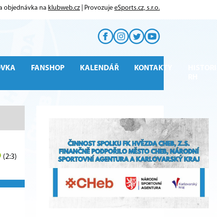
 a objednávka na
klubweb.cz
| Provozuje
eSports.cz, s.r.o.
OVKA
FANSHOP
KALENDÁŘ
KONTAKTY
HISTORI
RH
6
(2:3)