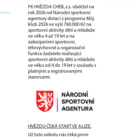
FK HVĚZDA CHEB, z.s. obdržel na
rok 2026 od Národní sportovní
agentury dotaci z programu Můj
klub 2026 ve výši 760.000 Kč na
sportovní aktivity dětí a mládeže
ve věku 4 až 19 let a na
zabezpečení sportovní,
tělovýchovné a organizační
funkce žadatele realizující
sportovní aktivity dětí a mládeže
ve věku od 4 do 19 let v souladu s
platnými a registrovanými
stanovami.
HVĚZDU ČEKÁ START VE 4.LIZE.
Už tuto sobotu nás čeká první