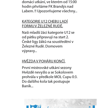
domácí utkání, ve kterém od 15:00
hodin přivítáme FK Brandýs nad
Labem. !! Upozorňujeme všechny...
KATEGORIE U12 CHEBU LADÍ
FORMU V ŽELEZNÉ RUDĚ.
Naši mladší žáci kategorie U12 se
od pátku připravují na start 2.
České ligy žáků na soustředění v
Železné Rudě. Domovem
výpravy...
HVĚZDA V POHÁRU KONČÍ.
První mistrovské utkání sezony
Hvězdě nevyšlo a se Sokolovem
prohrála v předkole MOL Cupu 0:3.
Do dalšího kola tak postupuje
Baník...