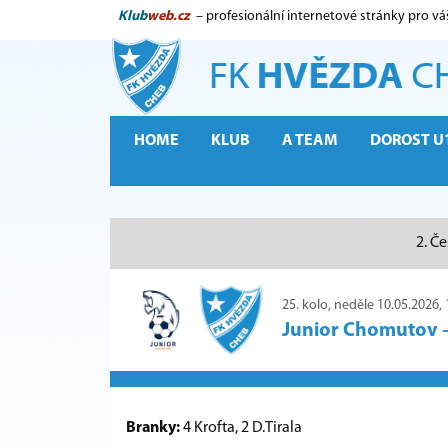
Klub
web.cz
– profesionální internetové stránky pro vá
HOME
KLUB
A TEAM
DOROST U
2. Če
25. kolo, neděle 10.05.2026, 
Junior Chomutov
Branky:
4 Krofta, 2 D.Tirala