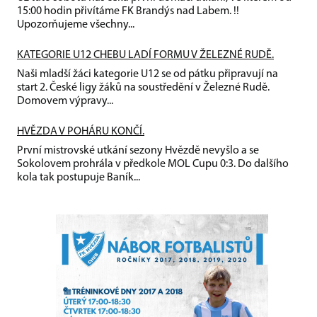
15:00 hodin přivítáme FK Brandýs nad Labem. !!
Upozorňujeme všechny...
KATEGORIE U12 CHEBU LADÍ FORMU V ŽELEZNÉ RUDĚ.
Naši mladší žáci kategorie U12 se od pátku připravují na
start 2. České ligy žáků na soustředění v Železné Rudě.
Domovem výpravy...
HVĚZDA V POHÁRU KONČÍ.
První mistrovské utkání sezony Hvězdě nevyšlo a se
Sokolovem prohrála v předkole MOL Cupu 0:3. Do dalšího
kola tak postupuje Baník...