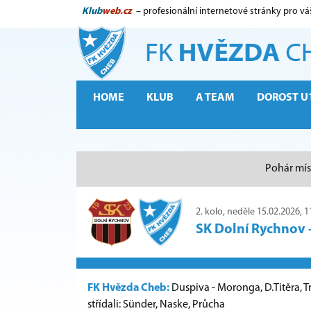
Klub
web.cz
– profesionální internetové stránky pro vá
HOME
KLUB
A TEAM
DOROST U
Pohár mís
2. kolo, neděle 15.02.2026, 1
SK Dolní Rychnov
FK Hvězda Cheb:
Duspiva - Moronga, D.Titěra, 
střídali: Sünder, Naske, Průcha