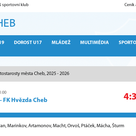
š sportovní klub
Ceník
19
DOROST U17
MLÁDEŽ
MULTIMÉDIA
SPORT
tostarosty města Cheb, 2025 - 2026
1:00
4:
–
FK Hvězda Cheb
Tran, Marinkov, Artamonov, Macht, Orvoš, Ptáček, Mácha, Šturm