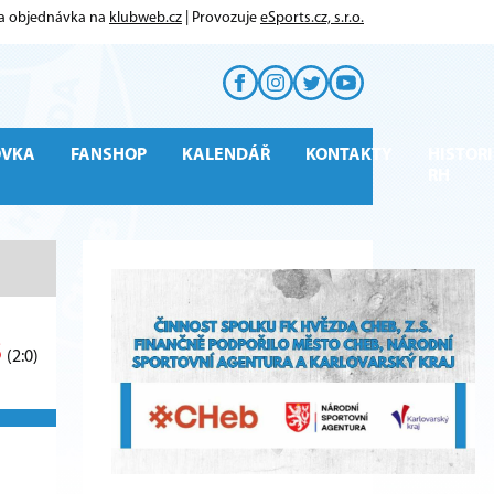
 a objednávka na
klubweb.cz
| Provozuje
eSports.cz, s.r.o.
OVKA
FANSHOP
KALENDÁŘ
KONTAKTY
HISTORI
RH
3
(2:0)