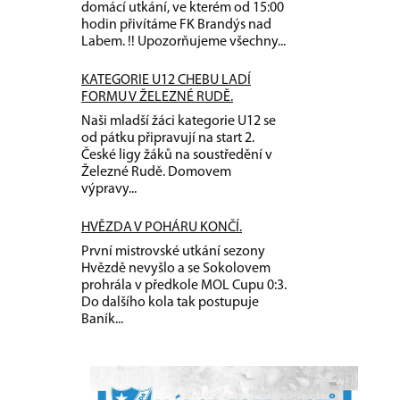
domácí utkání, ve kterém od 15:00
hodin přivítáme FK Brandýs nad
Labem. !! Upozorňujeme všechny...
KATEGORIE U12 CHEBU LADÍ
FORMU V ŽELEZNÉ RUDĚ.
Naši mladší žáci kategorie U12 se
od pátku připravují na start 2.
České ligy žáků na soustředění v
Železné Rudě. Domovem
výpravy...
HVĚZDA V POHÁRU KONČÍ.
První mistrovské utkání sezony
Hvězdě nevyšlo a se Sokolovem
prohrála v předkole MOL Cupu 0:3.
Do dalšího kola tak postupuje
Baník...