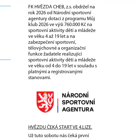
FK HVĚZDA CHEB, z.s. obdržel na
rok 2026 od Národní sportovní
agentury dotaci z programu Můj
klub 2026 ve výši 760.000 Kč na
sportovní aktivity dětí a mládeže
ve věku 4 až 19 let a na
zabezpečení sportovní,
tělovýchovné a organizační
funkce žadatele realizující
sportovní aktivity dětí a mládeže
ve věku od 4 do 19 let v souladu s
platnými a registrovanými
stanovami.
HVĚZDU ČEKÁ START VE 4.LIZE.
Už tuto sobotu nás čeká první