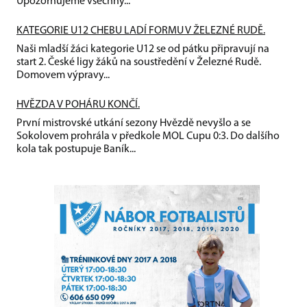
Upozorňujeme všechny...
KATEGORIE U12 CHEBU LADÍ FORMU V ŽELEZNÉ RUDĚ.
Naši mladší žáci kategorie U12 se od pátku připravují na
start 2. České ligy žáků na soustředění v Železné Rudě.
Domovem výpravy...
HVĚZDA V POHÁRU KONČÍ.
První mistrovské utkání sezony Hvězdě nevyšlo a se
Sokolovem prohrála v předkole MOL Cupu 0:3. Do dalšího
kola tak postupuje Baník...