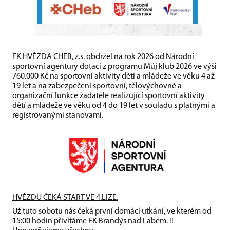
FK HVĚZDA CHEB, z.s. obdržel na rok 2026 od Národní
sportovní agentury dotaci z programu Můj klub 2026 ve výši
760.000 Kč na sportovní aktivity dětí a mládeže ve věku 4 až
19 let a na zabezpečení sportovní, tělovýchovné a
organizační funkce žadatele realizující sportovní aktivity
dětí a mládeže ve věku od 4 do 19 let v souladu s platnými a
registrovanými stanovami.
HVĚZDU ČEKÁ START VE 4.LIZE.
Už tuto sobotu nás čeká první domácí utkání, ve kterém od
15:00 hodin přivítáme FK Brandýs nad Labem. !!