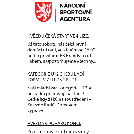
HVĚZDU ČEKÁ START VE 4.LIZE.
Už tuto sobotu nás čeká první
domácí utkání, ve kterém od 15:00
hodin přivítáme FK Brandýs nad
Labem. !! Upozorňujeme všechny...
KATEGORIE U12 CHEBU LADÍ
FORMU V ŽELEZNÉ RUDĚ.
Naši mladší žáci kategorie U12 se
od pátku připravují na start 2.
České ligy žáků na soustředění v
Železné Rudě. Domovem
výpravy...
HVĚZDA V POHÁRU KONČÍ.
První mistrovské utkání sezony