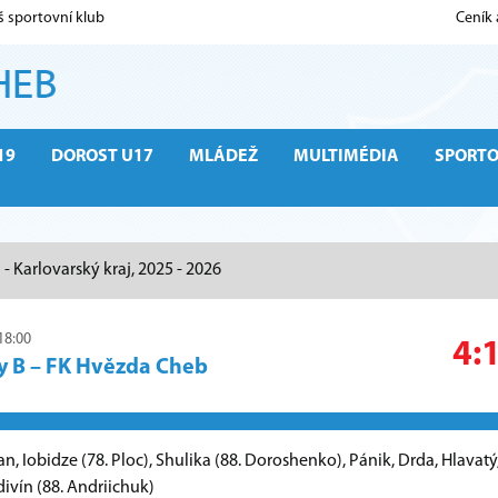
š sportovní klub
Ceník
19
DOROST U17
MLÁDEŽ
MULTIMÉDIA
SPORT
a - Karlovarský kraj, 2025 - 2026
18:00
4:
y B
–
FK Hvězda Cheb
an, Iobidze (78. Ploc), Shulika (88. Doroshenko), Pánik, Drda, Hlavatý
ivín (88. Andriichuk)