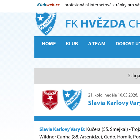
Klub
web.cz
– profesionální internetové stránky pro vá
HOME
KLUB
A TEAM
DOROST U
5. lig
21. kolo, neděle 10.05.2026, 
Slavia Karlovy Var
Slavia Karlovy Vary B:
Kučera (55. Šmejkal) - Troj
Wildner Cunha (88. Arsenidze), Geňo, Horník, Pod