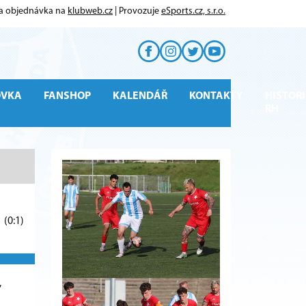
 a objednávka na
klubweb.cz
| Provozuje
eSports.cz, s.r.o.
OVKA
FANSHOP
KALENDÁŘ
KONTAKTY
HISTORI
RH
1
(0:1)
,