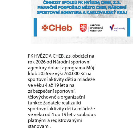
FK HVĚZDA CHEB, z.s. obdržel na
rok 2026 od Národní sportovní
agentury dotaci z programu Můj
klub 2026 ve výši 760.000 Kč na
sportovní aktivity dětí a mládeže
ve věku 4 až 19 let a na
zabezpečení sportovní,
tělovýchovné a organizační
funkce žadatele realizující
sportovní aktivity dětí a mládeže
ve věku od 4 do 19 let v souladu s
platnými a registrovanými
stanovami.