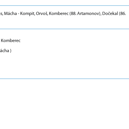
us, Mácha - Kompit, Orvoš, Komberec (88. Artamonov), Dočekal (86.
29. Komberec
ácha )