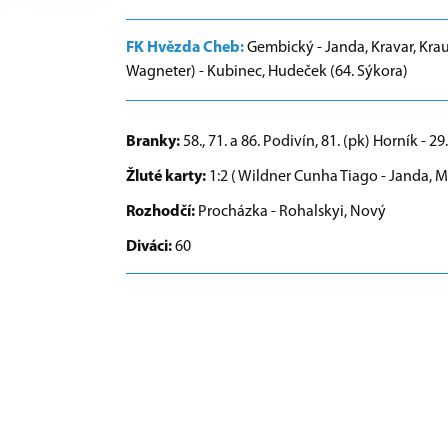
FK Hvězda Cheb:
Gembický - Janda, Kravar, Kra
Wagneter) - Kubinec, Hudeček (64. Sýkora)
Branky:
58., 71. a 86. Podivín, 81. (pk) Horník - 
Žluté karty:
1:2 ( Wildner Cunha Tiago - Janda, M
Rozhodčí:
Procházka - Rohalskyi, Nový
Diváci:
60