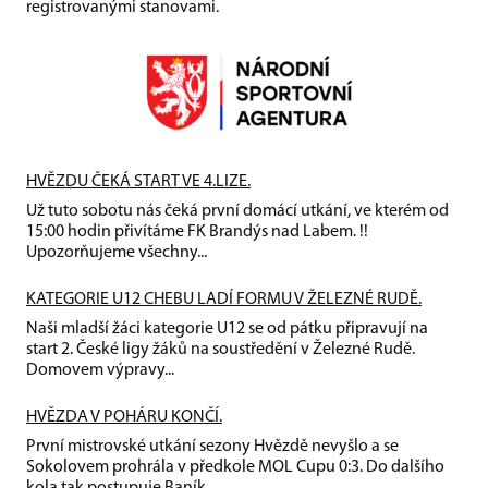
registrovanými stanovami.
HVĚZDU ČEKÁ START VE 4.LIZE.
Už tuto sobotu nás čeká první domácí utkání, ve kterém od
15:00 hodin přivítáme FK Brandýs nad Labem. !!
Upozorňujeme všechny...
KATEGORIE U12 CHEBU LADÍ FORMU V ŽELEZNÉ RUDĚ.
Naši mladší žáci kategorie U12 se od pátku připravují na
start 2. České ligy žáků na soustředění v Železné Rudě.
Domovem výpravy...
HVĚZDA V POHÁRU KONČÍ.
První mistrovské utkání sezony Hvězdě nevyšlo a se
Sokolovem prohrála v předkole MOL Cupu 0:3. Do dalšího
kola tak postupuje Baník...