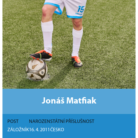
Jonáš Matfiak
POST
NAROZEN
STÁTNÍ PŘÍSLUŠNOST
ZÁLOŽNÍK
16. 4. 2011
ČESKO