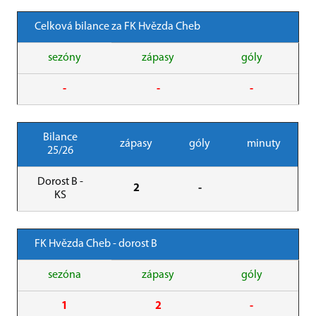
Celková bilance za FK Hvězda Cheb
sezóny
zápasy
góly
-
-
-
Bilance
zápasy
góly
minuty
25/26
Dorost B -
2
-
KS
FK Hvězda Cheb - dorost B
sezóna
zápasy
góly
1
2
-