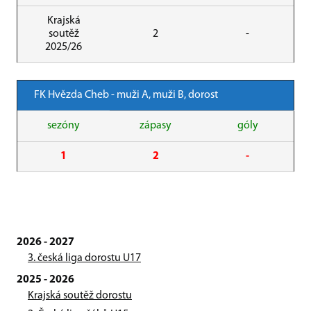
Krajská
soutěž
2
-
2025/26
FK Hvězda Cheb - muži A, muži B, dorost
sezóny
zápasy
góly
1
2
-
2026 - 2027
3. česká liga dorostu U17
2025 - 2026
Krajská soutěž dorostu