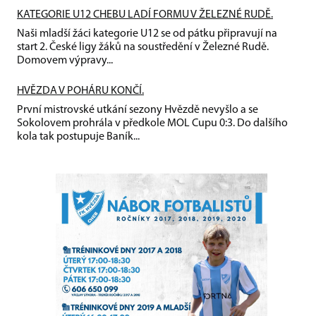
KATEGORIE U12 CHEBU LADÍ FORMU V ŽELEZNÉ RUDĚ.
Naši mladší žáci kategorie U12 se od pátku připravují na
start 2. České ligy žáků na soustředění v Železné Rudě.
Domovem výpravy...
HVĚZDA V POHÁRU KONČÍ.
První mistrovské utkání sezony Hvězdě nevyšlo a se
Sokolovem prohrála v předkole MOL Cupu 0:3. Do dalšího
kola tak postupuje Baník...