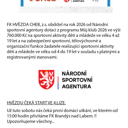
FK HVĚZDA CHEB, z.s. obdržel na rok 2026 od Národní
sportovní agentury dotaci z programu Můj klub 2026 ve výši
760.000 Kč na sportovní aktivity dětí a mládeže ve věku 4 až
19 let a na zabezpečení sportovní, tělovýchovné a
organizační funkce žadatele realizující sportovní aktivity
dětí a mládeže ve věku od 4 do 19 let v souladu s platnými a
registrovanými stanovami.
HVĚZDU ČEKÁ START VE 4.LIZE.
Už tuto sobotu nás čeká první domácí utkání, ve kterém od
15:00 hodin přivítáme FK Brandýs nad Labem. !!
Upozorňujeme všechny...