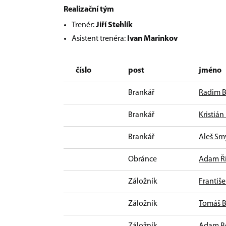
Realizační tým
Trenér:
Jiří Stehlík
Asistent trenéra:
Ivan Marinkov
číslo
post
jméno
Brankář
Radim B
Brankář
Kristián
Brankář
Aleš Sm
Obránce
Adam Ř
Záložník
Františ
Záložník
Tomáš 
Záložník
Adam B