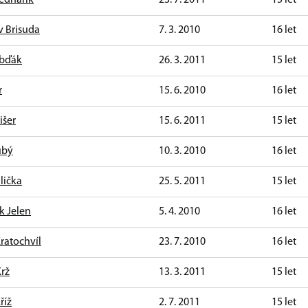
v Brisuda
7. 3. 2010
16 let
ibďák
26. 3. 2011
15 let
r
15. 6. 2010
16 let
išer
15. 6. 2011
15 let
ubý
10. 3. 2010
16 let
dlička
25. 5. 2011
15 let
k Jelen
5. 4. 2010
16 let
ratochvíl
23. 7. 2010
16 let
Krž
13. 3. 2011
15 let
říž
2. 7. 2011
15 let