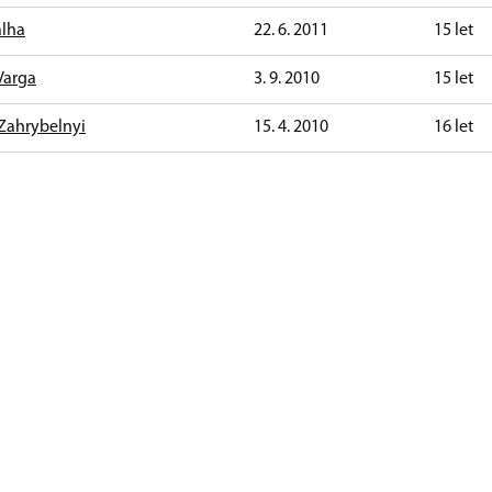
alha
22. 6. 2011
15 let
Varga
3. 9. 2010
15 let
Zahrybelnyi
15. 4. 2010
16 let