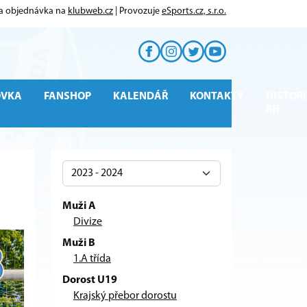
 a objednávka na
klubweb.cz
| Provozuje
eSports.cz, s.r.o.
OVKA
FANSHOP
KALENDÁŘ
KONTAKTY
HISTORI
RH
Muži A
Divize
Muži B
1.A třída
Dorost U19
Krajský přebor dorostu