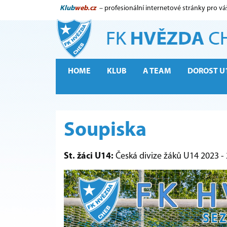
Klub
web.cz
– profesionální internetové stránky pro vá
HOME
KLUB
A TEAM
DOROST U
Soupiska
St. žáci U14:
Česká divize žáků U14 2023 -