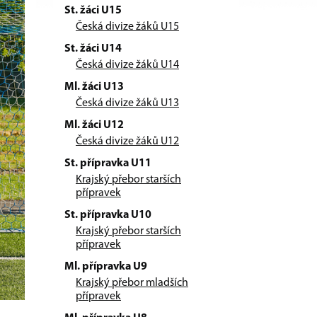
St. žáci U15
Česká divize žáků U15
St. žáci U14
Česká divize žáků U14
Ml. žáci U13
Česká divize žáků U13
Ml. žáci U12
Česká divize žáků U12
St. přípravka U11
Krajský přebor starších
přípravek
St. přípravka U10
Krajský přebor starších
přípravek
Ml. přípravka U9
Krajský přebor mladších
přípravek