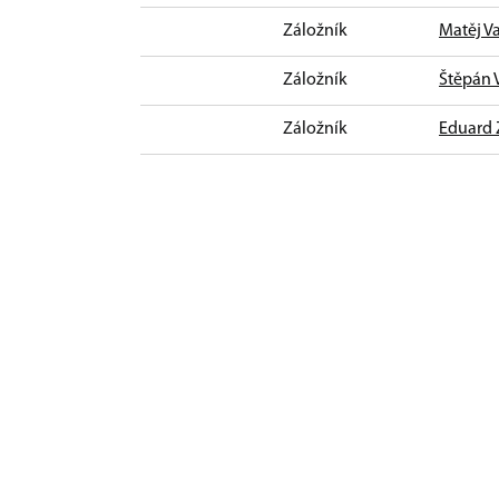
Záložník
Matěj V
Záložník
Štěpán 
Záložník
Eduard 