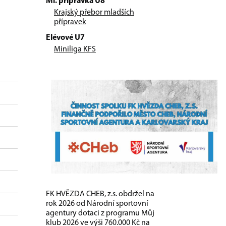
Ml. přípravka U8
Krajský přebor mladších
přípravek
Elévové U7
Miniliga KFS
FK HVĚZDA CHEB, z.s. obdržel na
rok 2026 od Národní sportovní
agentury dotaci z programu Můj
klub 2026 ve výši 760.000 Kč na