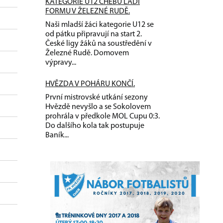
KATEGORIE U12 CHEBU LADÍ
FORMU V ŽELEZNÉ RUDĚ.
Naši mladší žáci kategorie U12 se
od pátku připravují na start 2.
České ligy žáků na soustředění v
Železné Rudě. Domovem
výpravy...
HVĚZDA V POHÁRU KONČÍ.
První mistrovské utkání sezony
Hvězdě nevyšlo a se Sokolovem
prohrála v předkole MOL Cupu 0:3.
Do dalšího kola tak postupuje
Baník...