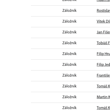
Záložník
Rostisla
Záložník
Vítek D
Záložník
Jan Fiše
Záložník
Tobiáš F
Záložník
Filip Hr
Záložník
Filip Je
Záložník
Františe
Záložník
Tomáš K
Záložník
Martin 
Záložník
Tomáš K