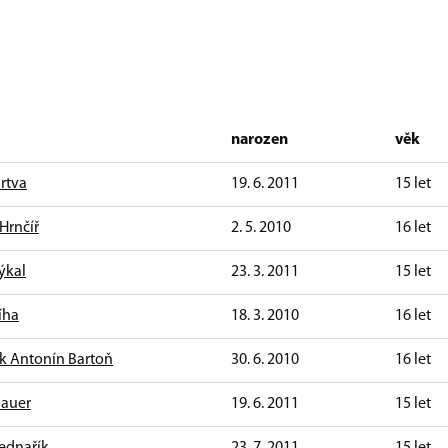
narozen
věk
rtva
19. 6. 2011
15 let
 Hrnčíř
2. 5. 2010
16 let
ýkal
23. 3. 2011
15 let
íha
18. 3. 2010
16 let
ek Antonín Bartoň
30. 6. 2010
16 let
Bauer
19. 6. 2011
15 let
ednařík
23. 7. 2011
15 let