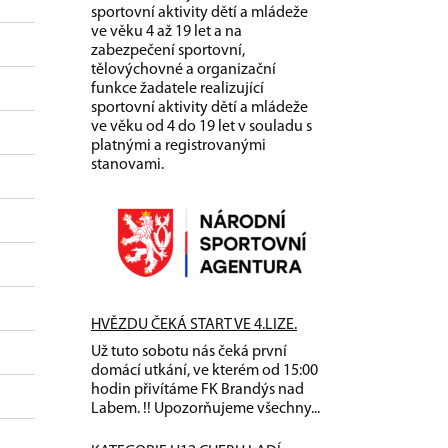
sportovní aktivity dětí a mládeže
ve věku 4 až 19 let a na
zabezpečení sportovní,
tělovýchovné a organizační
funkce žadatele realizující
sportovní aktivity dětí a mládeže
ve věku od 4 do 19 let v souladu s
platnými a registrovanými
stanovami.
HVĚZDU ČEKÁ START VE 4.LIZE.
Už tuto sobotu nás čeká první
domácí utkání, ve kterém od 15:00
hodin přivítáme FK Brandýs nad
Labem. !! Upozorňujeme všechny...