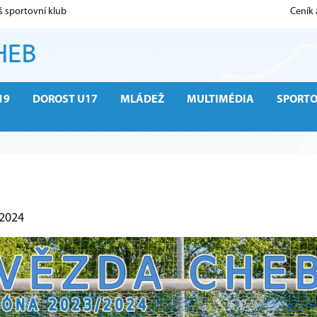
š sportovní klub
Ceník
19
DOROST U17
MLÁDEŽ
MULTIMÉDIA
SPORT
 2024