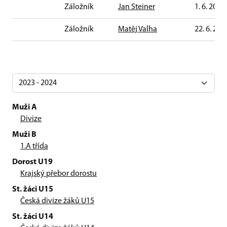
Záložník
Jan Steiner
1. 6. 2011
Záložník
Matěj Valha
22. 6. 201
Muži A
Divize
Muži B
1.A třída
Dorost U19
Krajský přebor dorostu
St. žáci U15
Česká divize žáků U15
St. žáci U14