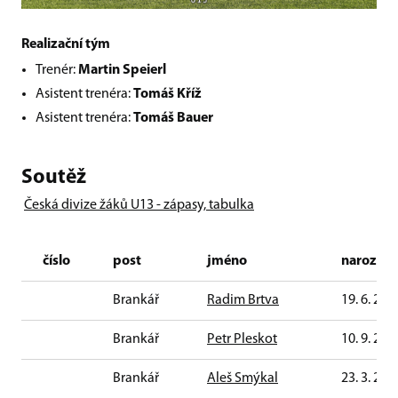
Realizační tým
Trenér:
Martin Speierl
Asistent trenéra:
Tomáš Kříž
Asistent trenéra:
Tomáš Bauer
Soutěž
Česká divize žáků U13 - zápasy, tabulka
číslo
post
jméno
narozen
Brankář
Radim Brtva
19. 6. 201
Brankář
Petr Pleskot
10. 9. 201
Brankář
Aleš Smýkal
23. 3. 201