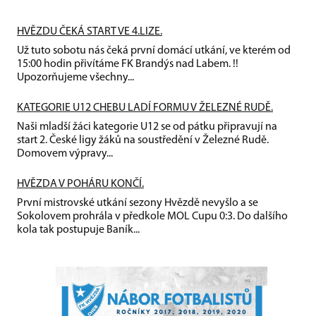
HVĚZDU ČEKÁ START VE 4.LIZE.
Už tuto sobotu nás čeká první domácí utkání, ve kterém od
15:00 hodin přivítáme FK Brandýs nad Labem. !!
Upozorňujeme všechny...
KATEGORIE U12 CHEBU LADÍ FORMU V ŽELEZNÉ RUDĚ.
Naši mladší žáci kategorie U12 se od pátku připravují na
start 2. České ligy žáků na soustředění v Železné Rudě.
Domovem výpravy...
HVĚZDA V POHÁRU KONČÍ.
První mistrovské utkání sezony Hvězdě nevyšlo a se
Sokolovem prohrála v předkole MOL Cupu 0:3. Do dalšího
kola tak postupuje Baník...