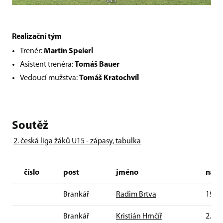
Realizační tým
Trenér:
Martin Speierl
Asistent trenéra:
Tomáš Bauer
Vedoucí mužstva:
Tomáš Kratochvíl
Soutěž
2. česká liga žáků U15 - zápasy, tabulka
číslo
post
jméno
naro
Brankář
Radim Brtva
19. 6
Brankář
Kristián Hrnčíř
2. 5.