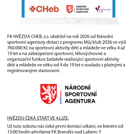
FK HVĚZDA CHEB, z.s. obdržel na rok 2026 od Národní
sportovní agentury dotaci z programu Můj klub 2026 ve výši
760.000 Kč na sportovní aktivity dětí a mládeže ve věku 4 až
19 let a na zabezpečení sportovní, tělovýchovné a
organizační funkce žadatele realizující sportovní aktivity
dětí a mládeže ve věku od 4 do 19 let v souladu s platnými a
registrovanými stanovami.
HVĚZDU ČEKÁ START VE 4.LIZE.
Už tuto sobotu nás čeká první domácí utkání, ve kterém od
15:00 hodin přivítáme FK Brandýs nad Labem. !!