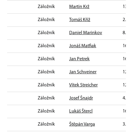
Záložník
Martin Krž
13. 3
Záložník
Tomáš Kříž
2. 7.
Záložník
Daniel Marinkov
8. 11
Záložník
Jonáš Matfiak
16. 4
Záložník
Jan Petrek
16. 5
Záložník
Jan Schveiner
12. 4
Záložník
Vítek Streicher
12. 1
Záložník
Josef Šnajdr
4. 5.
Záložník
Lukáš Štercl
16. 4
Záložník
Štěpán Varga
3. 9.