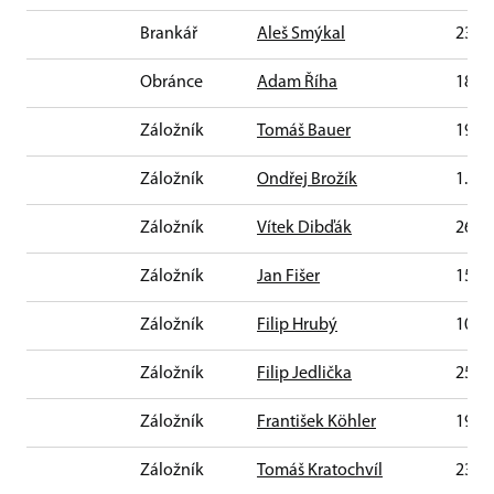
Brankář
Aleš Smýkal
23. 3
Obránce
Adam Říha
18. 3
Záložník
Tomáš Bauer
19. 6
Záložník
Ondřej Brožík
1. 3.
Záložník
Vítek Dibďák
26. 3
Záložník
Jan Fišer
15. 6
Záložník
Filip Hrubý
10. 3
Záložník
Filip Jedlička
25. 5
Záložník
František Köhler
19. 9
Záložník
Tomáš Kratochvíl
23. 7