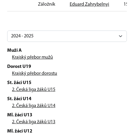
Záložník
Eduard Zahrybelnyi
15. 4
Muži A
Krajský přebor mužů
Dorost U19
Krajský přebor dorostu
St. žáci U15
2. Česká liga žáků U15
St. žáci U14
2. Česká liga žáků U14
Ml. žáci U13
2. Česká liga žáků U13
Ml. žáci U12