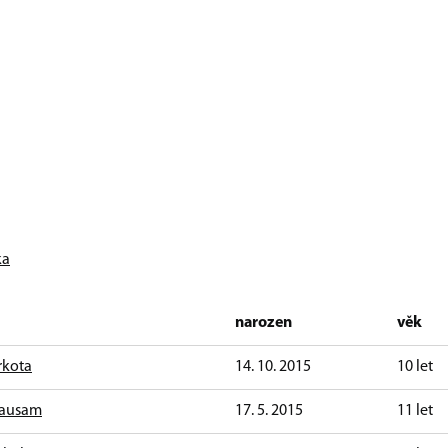
ka
narozen
věk
rkota
14. 10. 2015
10 let
rausam
17. 5. 2015
11 let