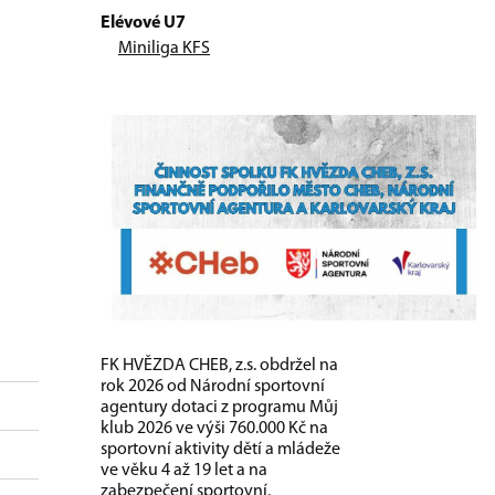
Elévové U7
Miniliga KFS
FK HVĚZDA CHEB, z.s. obdržel na
rok 2026 od Národní sportovní
agentury dotaci z programu Můj
klub 2026 ve výši 760.000 Kč na
sportovní aktivity dětí a mládeže
ve věku 4 až 19 let a na
zabezpečení sportovní,