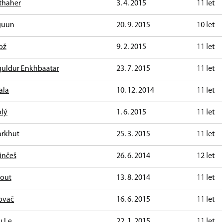
thaher
3. 4. 2015
11 let
guun
20. 9. 2015
10 let
ož
9. 2. 2015
11 let
guldur Enkhbaatar
23. 7. 2015
11 let
ala
10. 12. 2014
11 let
olý
1. 6. 2015
11 let
arkhut
25. 3. 2015
11 let
inčeš
26. 6. 2014
12 let
hout
13. 8. 2014
11 let
ovač
16. 6. 2015
11 let
u Le
22. 1. 2015
11 let