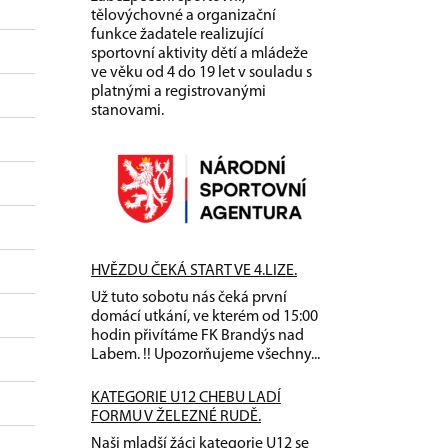
tělovýchovné a organizační
funkce žadatele realizující
sportovní aktivity dětí a mládeže
ve věku od 4 do 19 let v souladu s
platnými a registrovanými
stanovami.
HVĚZDU ČEKÁ START VE 4.LIZE.
Už tuto sobotu nás čeká první
domácí utkání, ve kterém od 15:00
hodin přivítáme FK Brandýs nad
Labem. !! Upozorňujeme všechny...
KATEGORIE U12 CHEBU LADÍ
FORMU V ŽELEZNÉ RUDĚ.
Naši mladší žáci kategorie U12 se