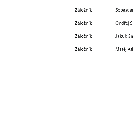
Záložník
Sebastia
Záložník
Ondřej S
Záložník
Jakub Š
Záložník
Matěj At