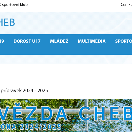
š sportovní klub
Ceník
19
DOROST U17
MLÁDEŽ
MULTIMÉDIA
SPORT
 přípravek 2024 - 2025