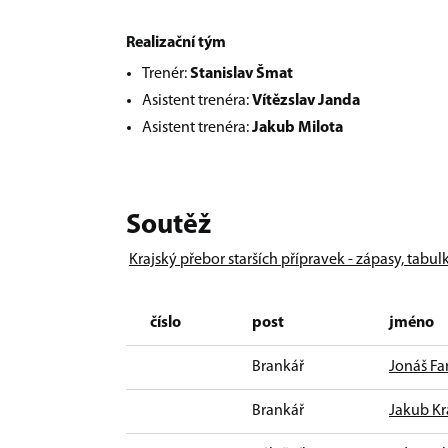
Realizační tým
Trenér:
Stanislav Šmat
Asistent trenéra:
Vítězslav Janda
Asistent trenéra:
Jakub Milota
Soutěž
Krajský přebor starších přípravek - zápasy, tabul
číslo
post
jméno
Brankář
Jonáš Fa
Brankář
Jakub K