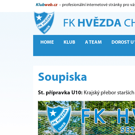
Klub
web.cz
– profesionální internetové stránky pro vá
HOME
KLUB
A TEAM
DOROST U
Soupiska
St. přípravka U10:
Krajský přebor starších