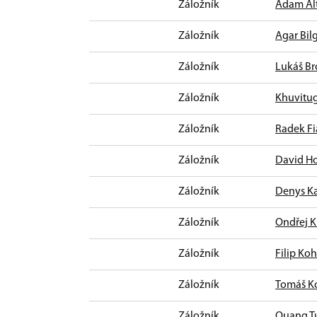
Záložník
Adam Al
Záložník
Agar Bil
Záložník
Lukáš Br
Záložník
Khuvitu
Záložník
Radek Fi
Záložník
David H
Záložník
Denys K
Záložník
Ondřej K
Záložník
Filip Ko
Záložník
Tomáš K
Záložník
Quang T