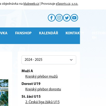
 a objednávka na
klubweb.cz
| Provozuje
eSports.cz, s.r.o.
OVKA
FANSHOP
KALENDÁŘ
KONTAKTY
HISTORI
RH
Muži A
Krajský přebor mužů
Dorost U19
Krajský přebor dorostu
St. žáci U15
2. Česká liga žáků U15