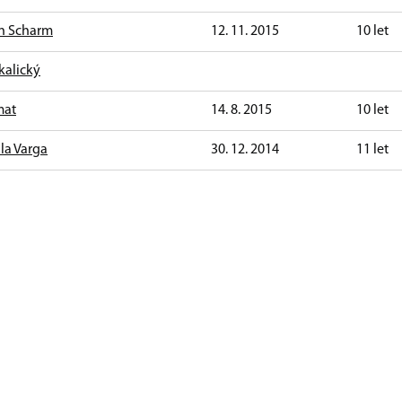
n Scharm
12. 11. 2015
10 let
kalický
mat
14. 8. 2015
10 let
ila Varga
30. 12. 2014
11 let