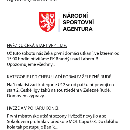
HVĚZDU ČEKÁ START VE 4.LIZE.
Už tuto sobotu nás čeká první domácí utkání, ve kterém od
15:00 hodin přivítáme FK Brandýs nad Labem. !!
Upozorňujeme všechny...
KATEGORIE U12 CHEBU LADÍ FORMU V ŽELEZNÉ RUDĚ.
Naši mladší žáci kategorie U12 se od pátku připravují na
start 2. České ligy žáků na soustředění v Železné Rudě.
Domovem výpravy...
HVĚZDA V POHÁRU KONČÍ.
První mistrovské utkání sezony Hvězdě nevyšlo a se
Sokolovem prohrála v předkole MOL Cupu 0:3. Do dalšího
kola tak postupuje Baník...