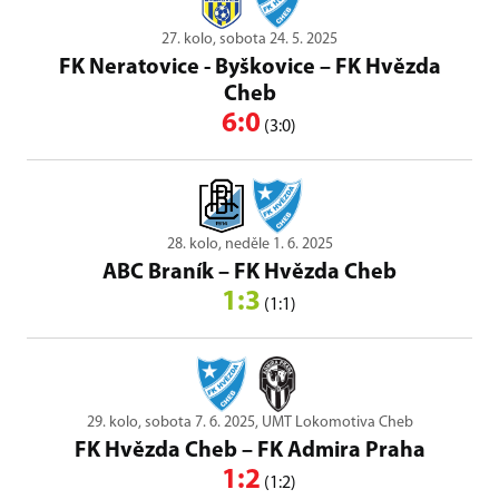
27. kolo, sobota 24. 5. 2025
FK Neratovice - Byškovice
–
FK Hvězda
Cheb
6:0
(3:0)
28. kolo, neděle 1. 6. 2025
ABC Braník
–
FK Hvězda Cheb
1:3
(1:1)
29. kolo, sobota 7. 6. 2025, UMT Lokomotiva Cheb
FK Hvězda Cheb
–
FK Admira Praha
1:2
(1:2)