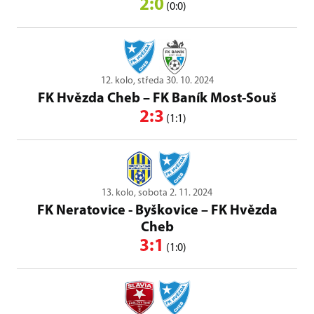
2:0
(0:0)
12. kolo, středa 30. 10. 2024
FK Hvězda Cheb
–
FK Baník Most-Souš
2:3
(1:1)
13. kolo, sobota 2. 11. 2024
FK Neratovice - Byškovice
–
FK Hvězda
Cheb
3:1
(1:0)