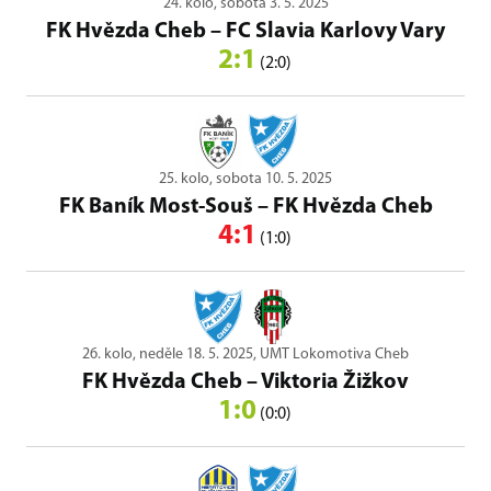
24. kolo, sobota 3. 5. 2025
FK Hvězda Cheb
–
FC Slavia Karlovy Vary
2:1
(2:0)
25. kolo, sobota 10. 5. 2025
FK Baník Most-Souš
–
FK Hvězda Cheb
4:1
(1:0)
26. kolo, neděle 18. 5. 2025, UMT Lokomotiva Cheb
FK Hvězda Cheb
–
Viktoria Žižkov
1:0
(0:0)