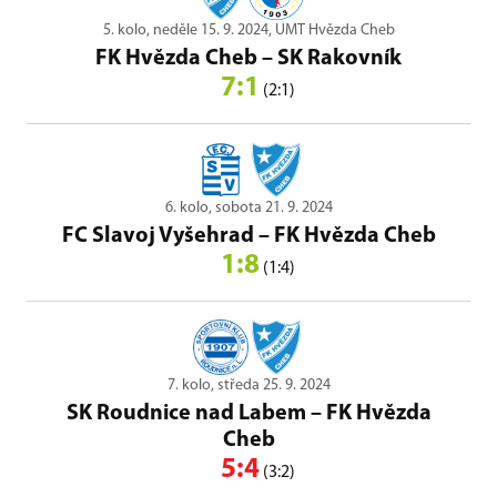
5. kolo, neděle 15. 9. 2024, UMT Hvězda Cheb
FK Hvězda Cheb
–
SK Rakovník
7:1
(2:1)
6. kolo, sobota 21. 9. 2024
FC Slavoj Vyšehrad
–
FK Hvězda Cheb
1:8
(1:4)
7. kolo, středa 25. 9. 2024
SK Roudnice nad Labem
–
FK Hvězda
Cheb
5:4
(3:2)