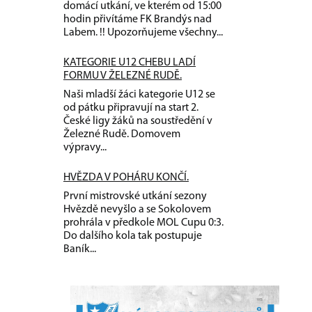
domácí utkání, ve kterém od 15:00
hodin přivítáme FK Brandýs nad
Labem. !! Upozorňujeme všechny...
KATEGORIE U12 CHEBU LADÍ
FORMU V ŽELEZNÉ RUDĚ.
Naši mladší žáci kategorie U12 se
od pátku připravují na start 2.
České ligy žáků na soustředění v
Železné Rudě. Domovem
výpravy...
HVĚZDA V POHÁRU KONČÍ.
První mistrovské utkání sezony
Hvězdě nevyšlo a se Sokolovem
prohrála v předkole MOL Cupu 0:3.
Do dalšího kola tak postupuje
Baník...