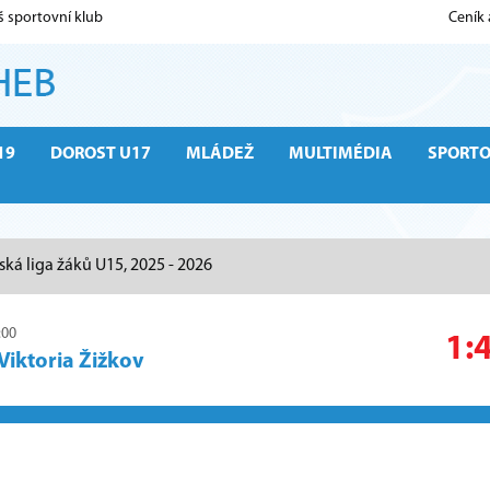
š sportovní klub
Ceník
19
DOROST U17
MLÁDEŽ
MULTIMÉDIA
SPORT
ská liga žáků U15, 2025 - 2026
:00
1:
Viktoria Žižkov