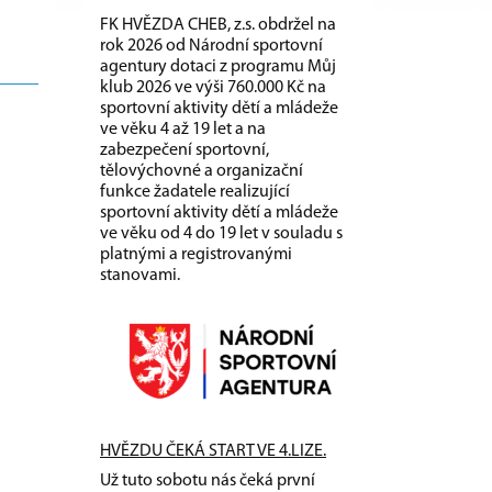
FK HVĚZDA CHEB, z.s. obdržel na
rok 2026 od Národní sportovní
agentury dotaci z programu Můj
klub 2026 ve výši 760.000 Kč na
sportovní aktivity dětí a mládeže
ve věku 4 až 19 let a na
zabezpečení sportovní,
tělovýchovné a organizační
funkce žadatele realizující
sportovní aktivity dětí a mládeže
ve věku od 4 do 19 let v souladu s
platnými a registrovanými
stanovami.
HVĚZDU ČEKÁ START VE 4.LIZE.
Už tuto sobotu nás čeká první