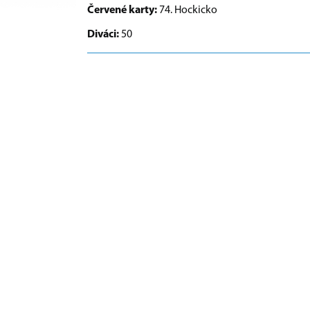
Červené karty:
74. Hockicko
Diváci:
50