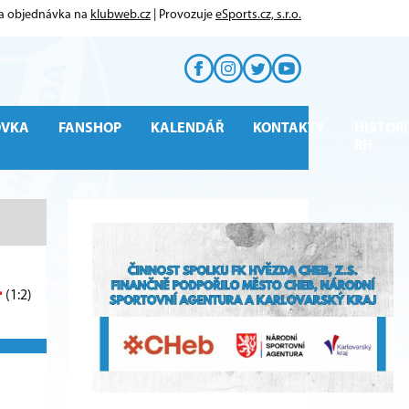
 a objednávka na
klubweb.cz
| Provozuje
eSports.cz, s.r.o.
OVKA
FANSHOP
KALENDÁŘ
KONTAKTY
HISTORI
RH
4
(1:2)