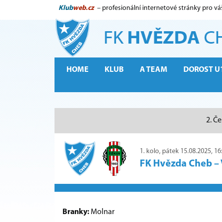
Klub
web.cz
– profesionální internetové stránky pro vá
HOME
KLUB
A TEAM
DOROST U
2. Če
1. kolo, pátek 15.08.2025, 16
FK Hvězda Cheb
–
Branky:
Molnar