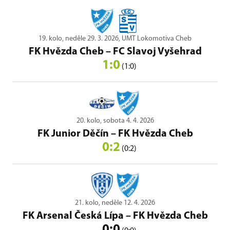
19. kolo, neděle 29. 3. 2026, UMT Lokomotiva Cheb
FK Hvězda Cheb
–
FC Slavoj Vyšehrad
1:0
(1:0)
20. kolo, sobota 4. 4. 2026
FK Junior Děčín
–
FK Hvězda Cheb
0:2
(0:2)
21. kolo, neděle 12. 4. 2026
FK Arsenal Česká Lípa
–
FK Hvězda Cheb
0:0