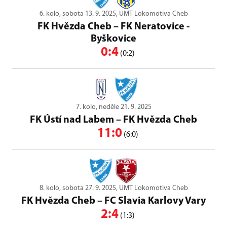
6. kolo, sobota 13. 9. 2025, UMT Lokomotiva Cheb
FK Hvězda Cheb
–
FK Neratovice -
Byškovice
0:4
(0:2)
7. kolo, neděle 21. 9. 2025
FK Ústí nad Labem
–
FK Hvězda Cheb
11:0
(6:0)
8. kolo, sobota 27. 9. 2025, UMT Lokomotiva Cheb
FK Hvězda Cheb
–
FC Slavia Karlovy Vary
2:4
(1:3)