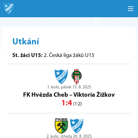
Utkání
St. žáci U15:
2. Česká liga žáků U15
1. kolo, pátek 15. 8. 2025
FK Hvězda Cheb
–
Viktoria Žižkov
1:4
(1:2)
2. kolo, středa 20. 8. 2025