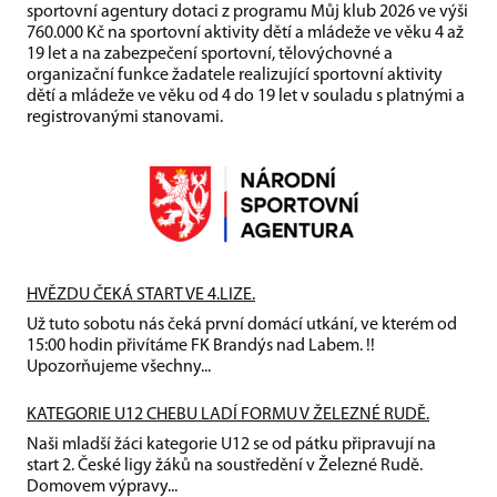
sportovní agentury dotaci z programu Můj klub 2026 ve výši
760.000 Kč na sportovní aktivity dětí a mládeže ve věku 4 až
19 let a na zabezpečení sportovní, tělovýchovné a
organizační funkce žadatele realizující sportovní aktivity
dětí a mládeže ve věku od 4 do 19 let v souladu s platnými a
registrovanými stanovami.
HVĚZDU ČEKÁ START VE 4.LIZE.
Už tuto sobotu nás čeká první domácí utkání, ve kterém od
15:00 hodin přivítáme FK Brandýs nad Labem. !!
Upozorňujeme všechny...
KATEGORIE U12 CHEBU LADÍ FORMU V ŽELEZNÉ RUDĚ.
Naši mladší žáci kategorie U12 se od pátku připravují na
start 2. České ligy žáků na soustředění v Železné Rudě.
Domovem výpravy...