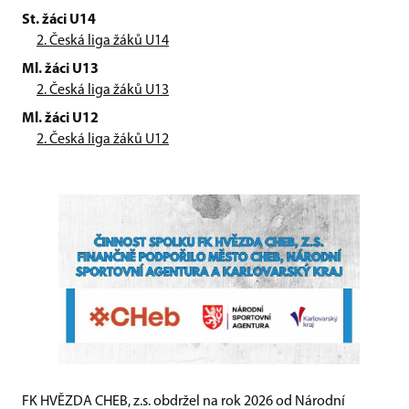
St. žáci U14
2. Česká liga žáků U14
Ml. žáci U13
2. Česká liga žáků U13
Ml. žáci U12
2. Česká liga žáků U12
FK HVĚZDA CHEB, z.s. obdržel na rok 2026 od Národní