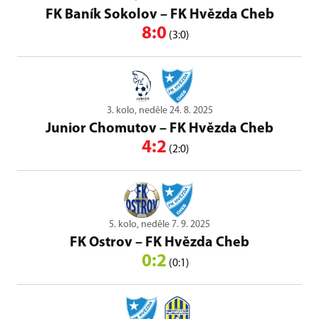
FK Baník Sokolov
–
FK Hvězda Cheb
8:0
(3:0)
3. kolo, neděle 24. 8. 2025
Junior Chomutov
–
FK Hvězda Cheb
4:2
(2:0)
5. kolo, neděle 7. 9. 2025
FK Ostrov
–
FK Hvězda Cheb
0:2
(0:1)