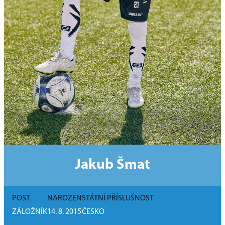
Jakub Šmat
POST
NAROZEN
STÁTNÍ PŘÍSLUŠNOST
ZÁLOŽNÍK
14. 8. 2015
ČESKO