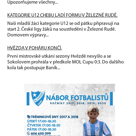
Upozorňujeme všechny...
KATEGORIE U12 CHEBU LADÍ FORMU V ŽELEZNÉ RUDĚ.
Naši mladší žáci kategorie U12 se od pátku připravují na
start 2. České ligy žáků na soustředění v Železné Rudě.
Domovem výpravy...
HVĚZDA V POHÁRU KONČÍ.
První mistrovské utkání sezony Hvězdě nevyšlo a se
Sokolovem prohrála v předkole MOL Cupu 0:3. Do dalšího
kola tak postupuje Baník...