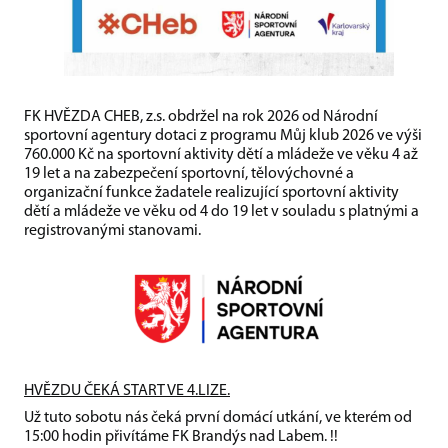
FK HVĚZDA CHEB, z.s. obdržel na rok 2026 od Národní
sportovní agentury dotaci z programu Můj klub 2026 ve výši
760.000 Kč na sportovní aktivity dětí a mládeže ve věku 4 až
19 let a na zabezpečení sportovní, tělovýchovné a
organizační funkce žadatele realizující sportovní aktivity
dětí a mládeže ve věku od 4 do 19 let v souladu s platnými a
registrovanými stanovami.
HVĚZDU ČEKÁ START VE 4.LIZE.
Už tuto sobotu nás čeká první domácí utkání, ve kterém od
15:00 hodin přivítáme FK Brandýs nad Labem. !!