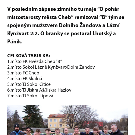
V posledním zápase zimního turnaje “O pohár
místostarosty města Cheb” remizoval “B” tým se
spojeným mužstvem Dolního Žandova a Lázní
Kynžvart 2:2. O branky se postaral Lhotský a
Pánik.
CELKOVÁ TABULKA:
1.místo FK Hvězda Cheb “B”
2.místo Sokol Lázně Kynžvart/Dolní Žandov
3.místo FC Cheb
4.místo FK Skalná
5.místo TJ Sokol Citice
6.místo TJ Jiskra Aš/Jiskra Hazlov
7.místo TJ Sokol Lipová