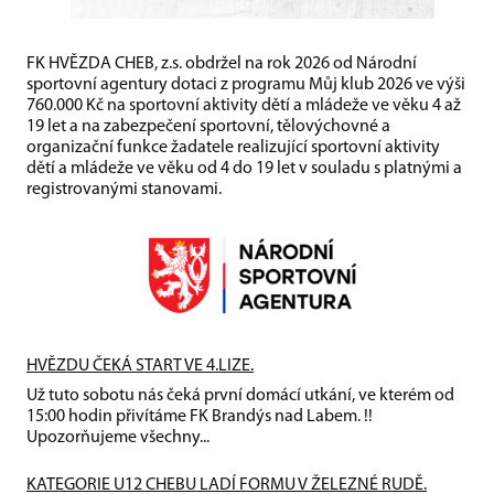
FK HVĚZDA CHEB, z.s. obdržel na rok 2026 od Národní
sportovní agentury dotaci z programu Můj klub 2026 ve výši
760.000 Kč na sportovní aktivity dětí a mládeže ve věku 4 až
19 let a na zabezpečení sportovní, tělovýchovné a
organizační funkce žadatele realizující sportovní aktivity
dětí a mládeže ve věku od 4 do 19 let v souladu s platnými a
registrovanými stanovami.
HVĚZDU ČEKÁ START VE 4.LIZE.
Už tuto sobotu nás čeká první domácí utkání, ve kterém od
15:00 hodin přivítáme FK Brandýs nad Labem. !!
Upozorňujeme všechny...
KATEGORIE U12 CHEBU LADÍ FORMU V ŽELEZNÉ RUDĚ.