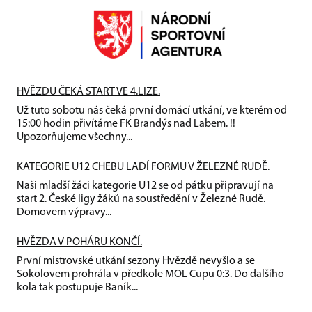
HVĚZDU ČEKÁ START VE 4.LIZE.
Už tuto sobotu nás čeká první domácí utkání, ve kterém od
15:00 hodin přivítáme FK Brandýs nad Labem. !!
Upozorňujeme všechny...
KATEGORIE U12 CHEBU LADÍ FORMU V ŽELEZNÉ RUDĚ.
Naši mladší žáci kategorie U12 se od pátku připravují na
start 2. České ligy žáků na soustředění v Železné Rudě.
Domovem výpravy...
HVĚZDA V POHÁRU KONČÍ.
První mistrovské utkání sezony Hvězdě nevyšlo a se
Sokolovem prohrála v předkole MOL Cupu 0:3. Do dalšího
kola tak postupuje Baník...