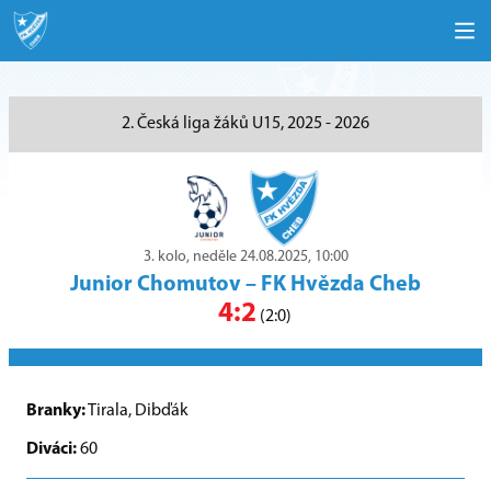
2. Česká liga žáků U15, 2025 - 2026
3. kolo, neděle 24.08.2025, 10:00
Junior Chomutov
–
FK Hvězda Cheb
4:2
(2:0)
Branky:
Tirala, Dibďák
Diváci:
60