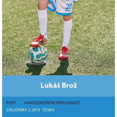
Lukáš Brož
POST
NAROZEN
STÁTNÍ PŘÍSLUŠNOST
ZÁLOŽNÍK
9. 2. 2015
ČESKO