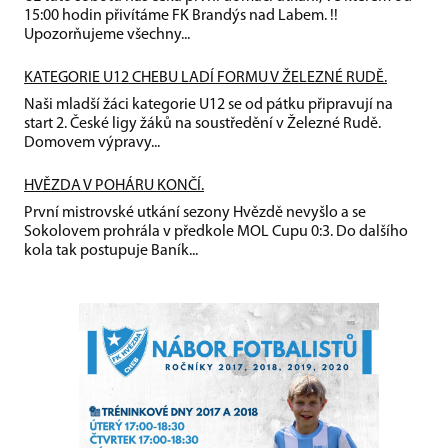
15:00 hodin přivítáme FK Brandýs nad Labem. !!
Upozorňujeme všechny...
KATEGORIE U12 CHEBU LADÍ FORMU V ŽELEZNÉ RUDĚ.
Naši mladší žáci kategorie U12 se od pátku připravují na
start 2. České ligy žáků na soustředění v Železné Rudě.
Domovem výpravy...
HVĚZDA V POHÁRU KONČÍ.
První mistrovské utkání sezony Hvězdě nevyšlo a se
Sokolovem prohrála v předkole MOL Cupu 0:3. Do dalšího
kola tak postupuje Baník...