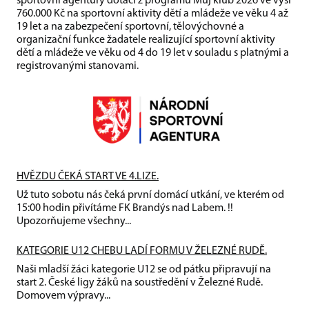
sportovní agentury dotaci z programu Můj klub 2026 ve výši
760.000 Kč na sportovní aktivity dětí a mládeže ve věku 4 až
19 let a na zabezpečení sportovní, tělovýchovné a
organizační funkce žadatele realizující sportovní aktivity
dětí a mládeže ve věku od 4 do 19 let v souladu s platnými a
registrovanými stanovami.
HVĚZDU ČEKÁ START VE 4.LIZE.
Už tuto sobotu nás čeká první domácí utkání, ve kterém od
15:00 hodin přivítáme FK Brandýs nad Labem. !!
Upozorňujeme všechny...
KATEGORIE U12 CHEBU LADÍ FORMU V ŽELEZNÉ RUDĚ.
Naši mladší žáci kategorie U12 se od pátku připravují na
start 2. České ligy žáků na soustředění v Železné Rudě.
Domovem výpravy...