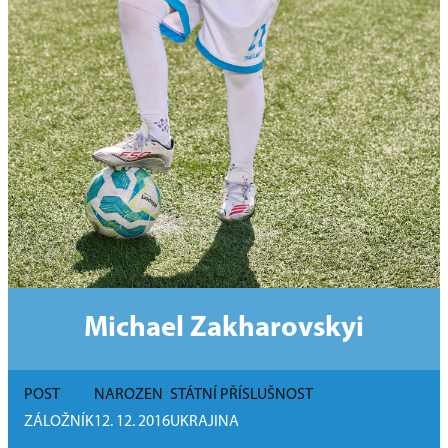
Michael Zakharovskyi
POST
NAROZEN
STÁTNÍ PŘÍSLUŠNOST
ZÁLOŽNÍK
12. 12. 2016
UKRAJINA