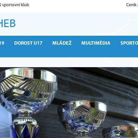
š sportovní klub
Ceník
19
DOROST U17
MLÁDEŽ
MULTIMÉDIA
SPORT