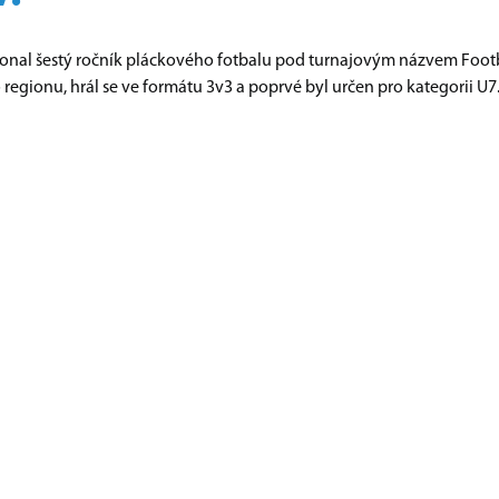
 konal šestý ročník pláckového fotbalu pod turnajovým názvem Foot
 regionu, hrál se ve formátu 3v3 a poprvé byl určen pro kategorii U7