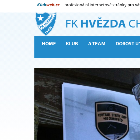
Klub
web.cz
– profesionální internetové stránky pro vá
HOME
KLUB
A TEAM
DOROST U