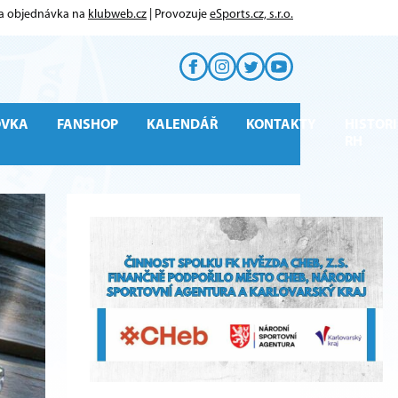
 a objednávka na
klubweb.cz
| Provozuje
eSports.cz, s.r.o.
OVKA
FANSHOP
KALENDÁŘ
KONTAKTY
HISTORI
RH