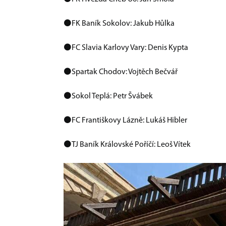
⚫️FK Baník Sokolov: Jakub Hůlka
⚫️FC Slavia Karlovy Vary: Denis Kypta
⚫️Spartak Chodov: Vojtěch Bečvář
⚫️Sokol Teplá: Petr Švábek
⚫️FC Františkovy Lázně: Lukáš Hibler
⚫️TJ Baník Královské Poříčí: Leoš Vítek