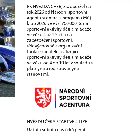
FK HVĚZDA CHEB, z.s. obdržel na
rok 2026 od Národní sportovní
agentury dotaci z programu Můj
klub 2026 ve výši 760.000 Kč na
sportovní aktivity dětí a mládeže
ve věku 4 až 19 let a na
zabezpečení sportovní,
tělovýchovné a organizační
funkce žadatele realizující
sportovní aktivity dětí a mládeže
ve věku od 4 do 19 let v souladu s
platnými a registrovanými
stanovami.
HVĚZDU ČEKÁ START VE 4.LIZE.
Už tuto sobotu nás čeká první