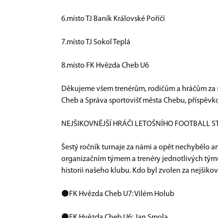
6.místo TJ Baník Královské Poříčí
7.místo TJ Sokol Teplá
8.místo FK Hvězda Cheb U6
Děkujeme všem trenérům, rodičům a hráčům za s
Cheb a Správa sportovišť města Chebu, příspěvko
NEJŠIKOVNĚJŠÍ HRÁČI LETOŠNÍHO FOOTBALL S
Šestý ročník turnaje za námi a opět nechybělo a
organizačním týmem a trenéry jednotlivých týmů 
historii našeho klubu. Kdo byl zvolen za nejšikov
⚫️FK Hvězda Cheb U7: Vilém Holub
⚫️FK Hvězda Cheb U6: Jan Smola