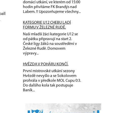
domácí utkání, ve kterém od 15:00
hodin přivítáme FK Brandýs nad
Labem. !! Upozorňujeme všechny...
ball
.
KATEGORIE U12 CHEBU LADÍ
FORMU V ŽELEZNÉ RUDĚ.
Naši mladší žáci kategorie U12 se
od pátku připravují na start 2.
České ligy žáků na soustředění v
Železné Rudě. Domovem
výpravy...
HVĚZDA V POHÁRU KONČÍ.
První mistrovské utkání sezony
Hvězdě nevyšlo a se Sokolovem
prohrála v předkole MOL Cupu 0:3.
Do dalšího kola tak postupuje
Baník...