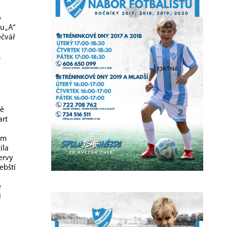
o
u „A“
ečvář
.
ně
art
ním
ila
ervy
ebští
ě
i