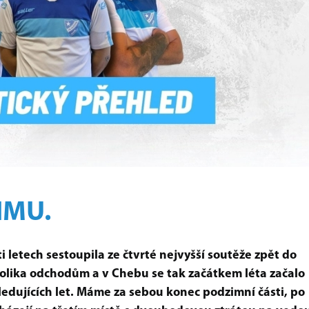
IMU.
 letech sestoupila ze čtvrté nejvyšší soutěže zpět do
kolika odchodům a v Chebu se tak začátkem léta začalo
edujících let. Máme za sebou konec podzimní části, po