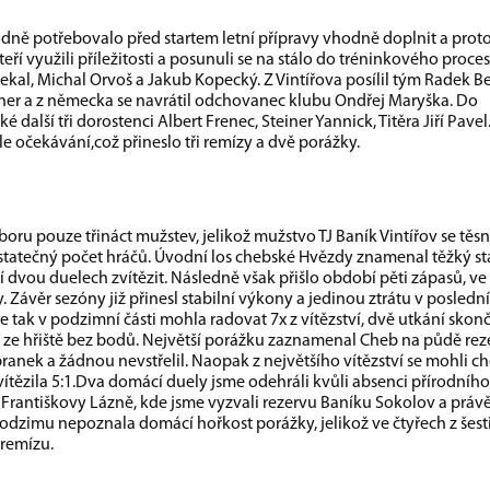
 potřebovalo před startem letní přípravy vhodně doplnit a prot
ří využili příležitosti a posunuli se na stálo do tréninkového proces
čekal, Michal Orvoš a Jakub Kopecký. Z Vintířova posílil tým Radek B
cher a z německa se navrátil odchovanec klubu Ondřej Maryška. Do
 další tři dorostenci Albert Frenec, Steiner Yannick, Titěra Jiří Pavel
e očekávání,což přineslo tři remízy a dvě porážky.
ru pouze třináct mužstev, jelikož mužstvo TJ Baník Vintířov se těs
statečný počet hráčů. Úvodní los chebské Hvězdy znamenal těžký st
í dvou duelech zvítězit. Následně však přišlo období pěti zápasů, ve
y. Závěr sezóny již přinesl stabilní výkony a jedinou ztrátu v posled
e tak v podzimní části mohla radovat 7x z vítězství, dvě utkání skonč
u ze hřiště bez bodů. Největší porážku zaznamenal Cheb na půdě rez
ranek a žádnou nevstřelil. Naopak z největšího vítězství se mohli ch
tězila 5:1.Dva domácí duely jsme odehráli kvůli absenci přírodního
Františkovy Lázně, kde jsme vyzvali rezervu Baníku Sokolov a práv
dzimu nepoznala domácí hořkost porážky, jelikož ve čtyřech z šest
 remízu.