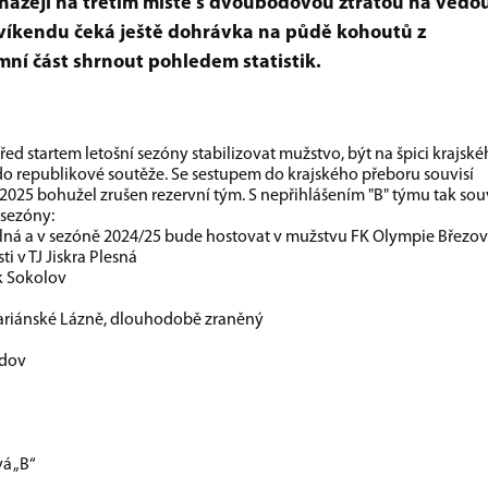
házejí na třetím místě s dvoubodovou ztrátou na vedou
o víkendu čeká ještě dohrávka na půdě kohoutů z
mní část shrnout pohledem statistik.
d startem letošní sezóny stabilizovat mužstvo, být na špici krajsk
 do republikové soutěže. Se sestupem do krajského přeboru souvisí
025 bohužel zrušen rezervní tým. S nepřihlášením "B" týmu tak souv
sezóny:
alná a v sezóně 2024/25 bude hostovat v mužstvu FK Olympie Březo
i v TJ Jiskra Plesná
ík Sokolov
 Mariánské Lázně, dlouhodobě zraněný
ndov
á „B“