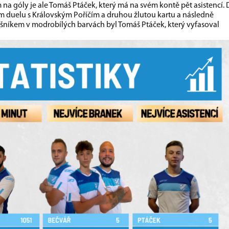
a góly je ale Tomáš Ptáček, který má na svém kontě pět asistencí.
ím duelu s Královským Poříčím a druhou žlutou kartu a následně
íšníkem v modrobílých barvách byl Tomáš Ptáček, který vyfasoval