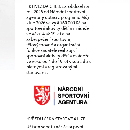
FK HVĚZDA CHEB, z.s. obdržel na
rok 2026 od Národní sportovní
agentury dotaci z programu Můj
klub 2026 ve výši 760.000 Kč na
sportovní aktivity dětí a mládeže
ve věku 4 až 19 let a na
zabezpečení sportovní,
tělovýchovné a organizační
funkce žadatele realizující
sportovní aktivity dětí a mládeže
ve věku od 4 do 19 let v souladu s
platnými a registrovanými
stanovami.
HVĚZDU ČEKÁ START VE 4.LIZE.
Už tuto sobotu nás čeká první