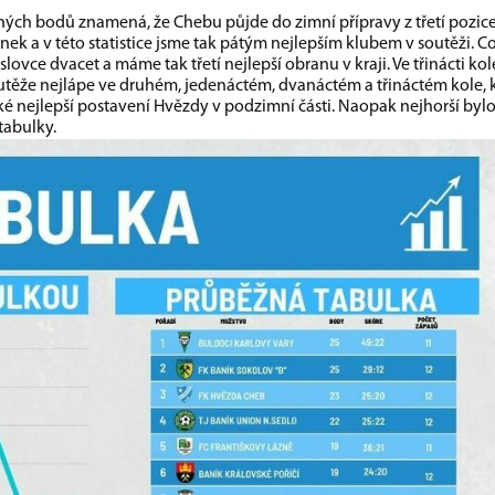
kaných bodů znamená, že Chebu půjde do zimní přípravy z třetí pozic
anek a v této statistice jsme tak pátým nejlepším klubem v soutěži. Co
ovce dvacet a máme tak třetí nejlepší obranu v kraji. Ve třinácti ko
těže nejlápe ve druhém, jedenáctém, dvanáctém a třináctém kole, 
ké nejlepší postavení Hvězdy v podzimní části. Naopak nejhorší bylo
tabulky.