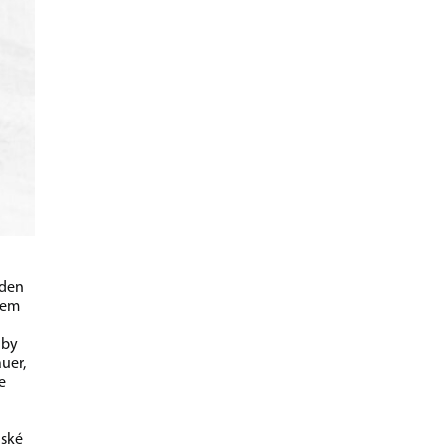
eden
akem
 by
uer,
e
dské