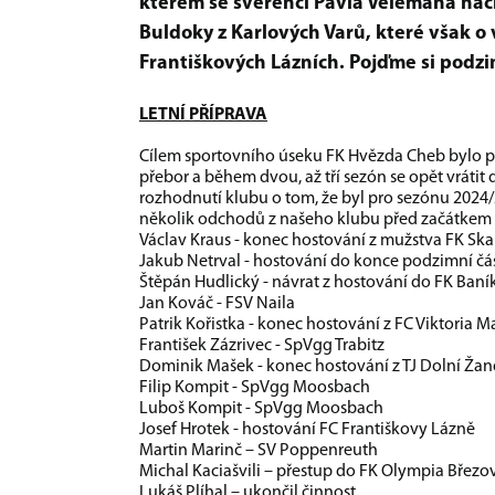
kterém se svěřenci Pavla Velemana nac
Buldoky z Karlových Varů, které však 
Františkových Lázních. Pojďme si podzi
LETNÍ PŘÍPRAVA
Cílem sportovního úseku FK Hvězda Cheb bylo pře
přebor a během dvou, až tří sezón se opět vrátit
rozhodnutí klubu o tom, že byl pro sezónu 2024/2
několik odchodů z našeho klubu před začátkem 
Václav Kraus - konec hostování z mužstva FK Sk
Jakub Netrval - hostování do konce podzimní část
Štěpán Hudlický - návrat z hostování do FK Ban
Jan Kováč - FSV Naila
Patrik Kořistka - konec hostování z FC Viktoria
František Zázrivec - SpVgg Trabitz
Dominik Mašek - konec hostování z TJ Dolní Ža
Filip Kompit - SpVgg Moosbach
Luboš Kompit - SpVgg Moosbach
Josef Hrotek - hostování FC Františkovy Lázně
Martin Marinč – SV Poppenreuth
Michal Kaciašvili – přestup do FK Olympia Březov
Lukáš Plíhal – ukončil činnost