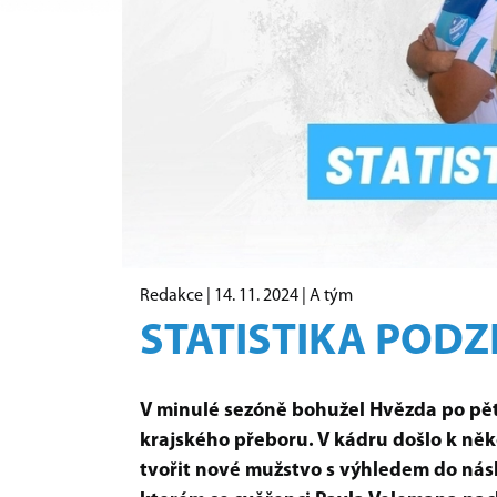
Redakce |
14. 11. 2024
|
A tým
STATISTIKA PODZ
V minulé sezóně bohužel Hvězda po pěti
krajského přeboru. V kádru došlo k ně
tvořit nové mužstvo s výhledem do násl