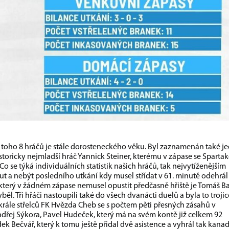
z toho 8 hráčů je stále dorosteneckého věku. Byl zaznamenán také j
istoricky nejmladší hráč Yannick Steiner, kterému v zápase se Spart
o se týká individuálních statistik našich hráčů, tak nejvytíženějším
t a nebýt posledního utkání kdy musel střídat v 61. minutě odehrál
terý v žádném zápase nemusel opustit předčasně hřiště je Tomáš Ba
l. Tři hřáči nastoupili také do všech dvanácti duelů a byla to trojic
rále střelců FK Hvězda Cheb se s počtem pěti přesných zásahů v
 Ondřej Sýkora, Pavel Hudeček, který má na svém kontě již celkem 92
ek Bečvář, který k tomu ještě přidal dvě asistence a vyhrál tak kana