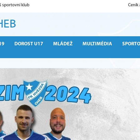
š sportovní klub
Ceník
19
DOROST U17
MLÁDEŽ
MULTIMÉDIA
SPORT