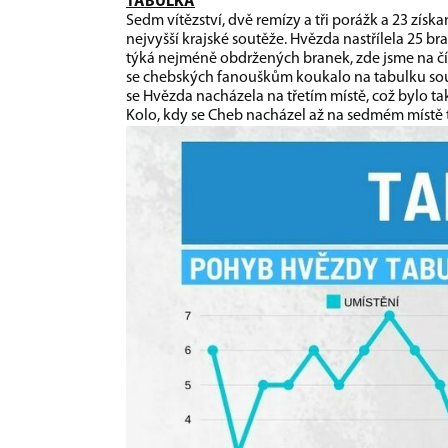
TABULKA
Sedm vítězství, dvě remízy a tři porážk a 23 zís
nejvyšší krajské soutěže. Hvězda nastřílela 25 br
týká nejméně obdržených branek, zde jsme na čísl
se chebských fanouškům koukalo na tabulku sou
se Hvězda nacházela na třetím místě, což bylo ta
Kolo, kdy se Cheb nacházel až na sedmém místě 