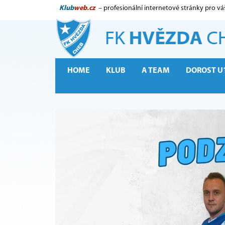
Klub
web.cz
– profesionální internetové stránky pro vá
HOME
KLUB
A TEAM
DOROST U