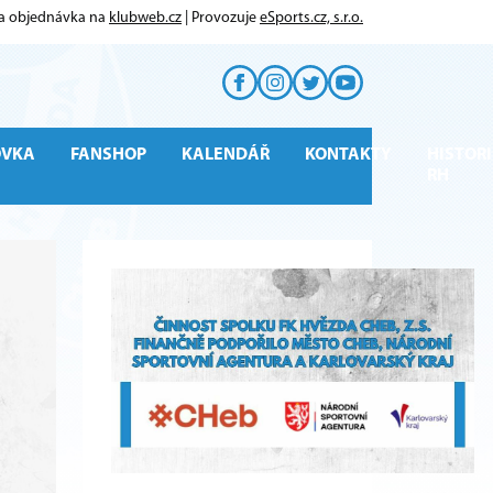
 a objednávka na
klubweb.cz
| Provozuje
eSports.cz, s.r.o.
OVKA
FANSHOP
KALENDÁŘ
KONTAKTY
HISTORI
RH