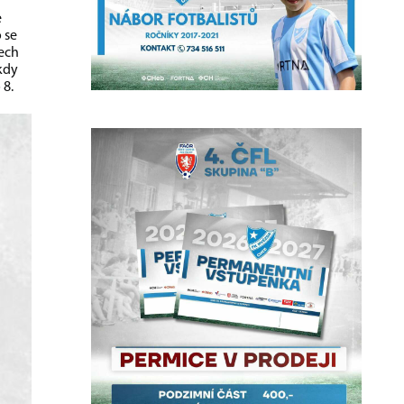
e
 se
lech
kdy
 8.