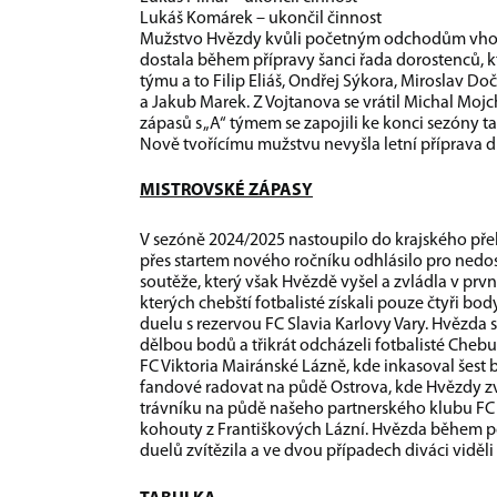
Lukáš Komárek – ukončil činnost
Mužstvo Hvězdy kvůli početným odchodům vhodně
dostala během přípravy šanci řada dorostenců, kte
týmu a to Filip Eliáš, Ondřej Sýkora, Miroslav Do
a Jakub Marek. Z Vojtanova se vrátil Michal Moj
zápasů s „A“ týmem se zapojili ke konci sezóny také
Nově tvořícímu mužstvu nevyšla letní příprava dl
MISTROVSKÉ ZÁPASY
V sezóně 2024/2025 nastoupilo do krajského přebo
přes startem nového ročníku odhlásilo pro nedo
soutěže, který však Hvězdě vyšel a zvládla v prvn
kterých chebští fotbalisté získali pouze čtyři bod
duelu s rezervou FC Slavia Karlovy Vary. Hvězda s
dělbou bodů a třikrát odcházeli fotbalisté Cheb
FC Viktoria Mairánské Lázně, kde inkasoval šest b
fandové radovat na půdě Ostrova, kde Hvězdy zví
trávníku na půdě našeho partnerského klubu FC 
kohouty z Františkových Lázní. Hvězda během po
duelů zvítězila a ve dvou případech diváci viděli