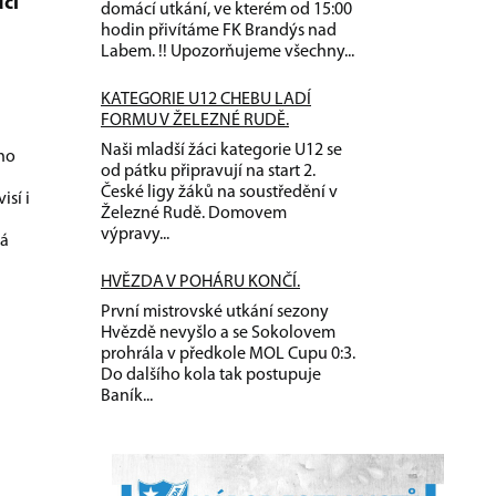
cí
domácí utkání, ve kterém od 15:00
hodin přivítáme FK Brandýs nad
Labem. !! Upozorňujeme všechny...
KATEGORIE U12 CHEBU LADÍ
FORMU V ŽELEZNÉ RUDĚ.
Naši mladší žáci kategorie U12 se
ého
od pátku připravují na start 2.
České ligy žáků na soustředění v
isí i
Železné Rudě. Domovem
výpravy...
vá
HVĚZDA V POHÁRU KONČÍ.
První mistrovské utkání sezony
Hvězdě nevyšlo a se Sokolovem
prohrála v předkole MOL Cupu 0:3.
Do dalšího kola tak postupuje
Baník...