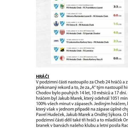
HRÁČI
V podzimní části nastoupilo za Cheb 24 hráčů a 
překonaný rekord a to, že za „A“ tým nastoupil h
Chodov bylo pouhých 14 let, 10 měsíců a 17 dní. C
hráčem byl Jakub Marek, který odehrál 1051 minu
100% všech minut v zápasech. Jediným hráčem, k
který však v jednom případě na zápase úplně chybě
Pavel Hudeček, Jakub Marek a Ondřej Sýkora. O k
podzimní části dělí také tři hráči a to mladíček
branek v barvách našeho klubu a letní posila Rad