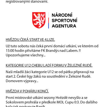
registrovanými stanovami.
HVĚZDU ČEKÁ START VE 4.LIZE.
Už tuto sobotu nás čeká první domácí utkání, ve kterém od
15:00 hodin přivítáme FK Brandýs nad Labem. !!
Upozorňujeme všechny...
KATEGORIE U12 CHEBU LADÍ FORMU V ŽELEZNÉ RUDĚ.
Naši mladší žáci kategorie U12 se od pátku připravují na
start 2. České ligy žáků na soustředění v Železné Rudě.
Domovem výpravy...
HVĚZDA V POHÁRU KONČÍ.
První mistrovské utkání sezony Hvězdě nevyšlo a se
Sokolovem prohrála v předkole MOL Cupu 0:3. Do dalšího
kola tak postupuje Baník...