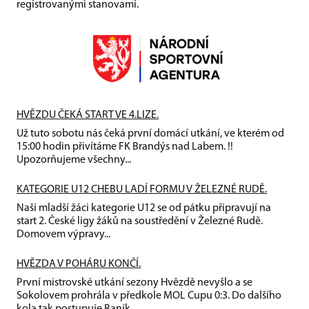
registrovanými stanovami.
HVĚZDU ČEKÁ START VE 4.LIZE.
Už tuto sobotu nás čeká první domácí utkání, ve kterém od
15:00 hodin přivítáme FK Brandýs nad Labem. !!
Upozorňujeme všechny...
KATEGORIE U12 CHEBU LADÍ FORMU V ŽELEZNÉ RUDĚ.
Naši mladší žáci kategorie U12 se od pátku připravují na
start 2. České ligy žáků na soustředění v Železné Rudě.
Domovem výpravy...
HVĚZDA V POHÁRU KONČÍ.
První mistrovské utkání sezony Hvězdě nevyšlo a se
Sokolovem prohrála v předkole MOL Cupu 0:3. Do dalšího
kola tak postupuje Baník...