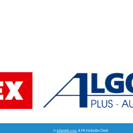
©
eSports s.r.o.
& FK Hvězda Cheb