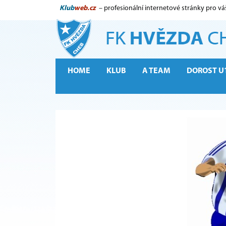
Klub
web.cz
– profesionální internetové stránky pro vá
HOME
KLUB
A TEAM
DOROST U