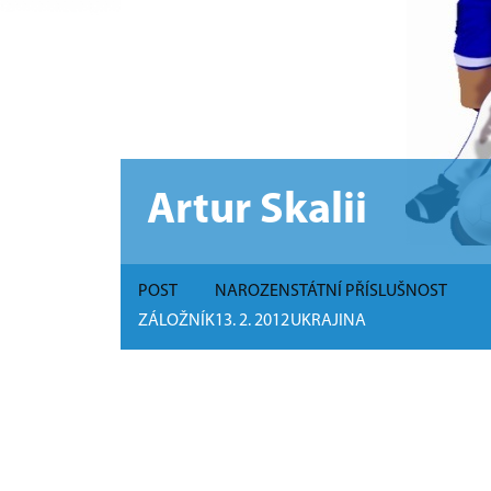
Artur Skalii
POST
NAROZEN
STÁTNÍ PŘÍSLUŠNOST
ZÁLOŽNÍK
13. 2. 2012
UKRAJINA