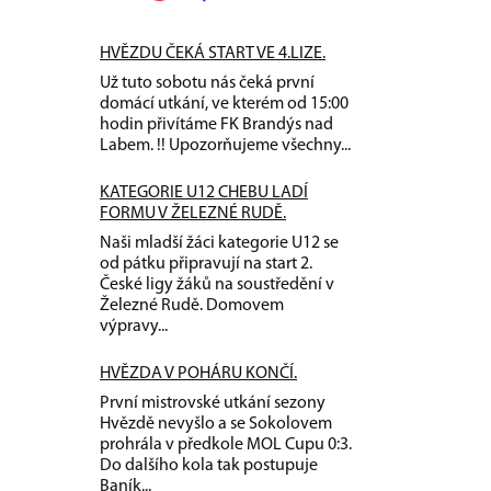
HVĚZDU ČEKÁ START VE 4.LIZE.
Už tuto sobotu nás čeká první
domácí utkání, ve kterém od 15:00
hodin přivítáme FK Brandýs nad
Labem. !! Upozorňujeme všechny...
KATEGORIE U12 CHEBU LADÍ
FORMU V ŽELEZNÉ RUDĚ.
Naši mladší žáci kategorie U12 se
od pátku připravují na start 2.
České ligy žáků na soustředění v
Železné Rudě. Domovem
výpravy...
HVĚZDA V POHÁRU KONČÍ.
První mistrovské utkání sezony
Hvězdě nevyšlo a se Sokolovem
prohrála v předkole MOL Cupu 0:3.
Do dalšího kola tak postupuje
Baník...