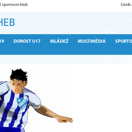
š sportovní klub
Ceník
19
DOROST U17
MLÁDEŽ
MULTIMÉDIA
SPORT