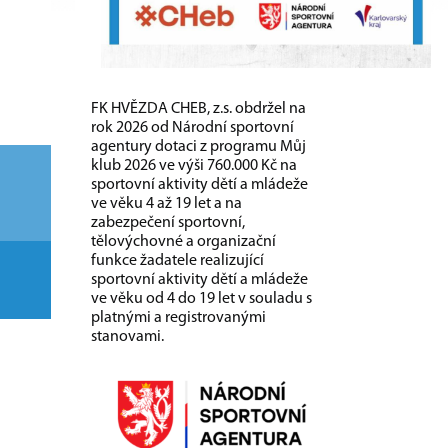
FK HVĚZDA CHEB, z.s. obdržel na
rok 2026 od Národní sportovní
agentury dotaci z programu Můj
klub 2026 ve výši 760.000 Kč na
sportovní aktivity dětí a mládeže
ve věku 4 až 19 let a na
zabezpečení sportovní,
tělovýchovné a organizační
funkce žadatele realizující
sportovní aktivity dětí a mládeže
ve věku od 4 do 19 let v souladu s
platnými a registrovanými
stanovami.