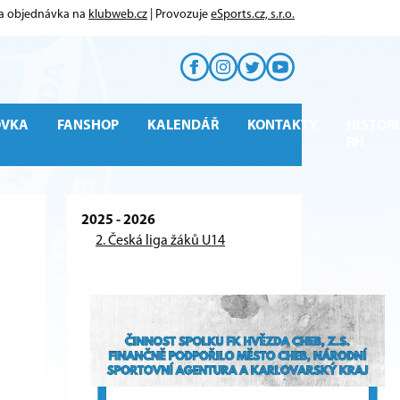
 a objednávka na
klubweb.cz
| Provozuje
eSports.cz, s.r.o.
OVKA
FANSHOP
KALENDÁŘ
KONTAKTY
HISTORI
RH
2025 - 2026
2. Česká liga žáků U14