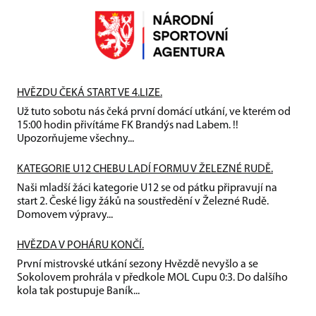
HVĚZDU ČEKÁ START VE 4.LIZE.
Už tuto sobotu nás čeká první domácí utkání, ve kterém od
15:00 hodin přivítáme FK Brandýs nad Labem. !!
Upozorňujeme všechny...
KATEGORIE U12 CHEBU LADÍ FORMU V ŽELEZNÉ RUDĚ.
Naši mladší žáci kategorie U12 se od pátku připravují na
start 2. České ligy žáků na soustředění v Železné Rudě.
Domovem výpravy...
HVĚZDA V POHÁRU KONČÍ.
První mistrovské utkání sezony Hvězdě nevyšlo a se
Sokolovem prohrála v předkole MOL Cupu 0:3. Do dalšího
kola tak postupuje Baník...