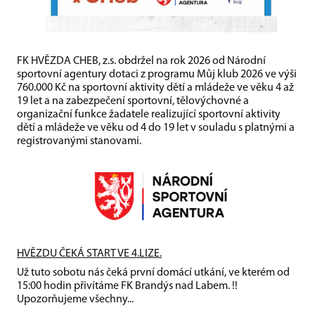
FK HVĚZDA CHEB, z.s. obdržel na rok 2026 od Národní
sportovní agentury dotaci z programu Můj klub 2026 ve výši
760.000 Kč na sportovní aktivity dětí a mládeže ve věku 4 až
19 let a na zabezpečení sportovní, tělovýchovné a
organizační funkce žadatele realizující sportovní aktivity
dětí a mládeže ve věku od 4 do 19 let v souladu s platnými a
registrovanými stanovami.
HVĚZDU ČEKÁ START VE 4.LIZE.
Už tuto sobotu nás čeká první domácí utkání, ve kterém od
15:00 hodin přivítáme FK Brandýs nad Labem. !!
Upozorňujeme všechny...