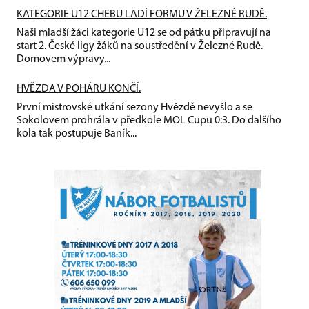
KATEGORIE U12 CHEBU LADÍ FORMU V ŽELEZNÉ RUDĚ.
Naši mladší žáci kategorie U12 se od pátku připravují na
start 2. České ligy žáků na soustředění v Železné Rudě.
Domovem výpravy...
HVĚZDA V POHÁRU KONČÍ.
První mistrovské utkání sezony Hvězdě nevyšlo a se
Sokolovem prohrála v předkole MOL Cupu 0:3. Do dalšího
kola tak postupuje Baník...