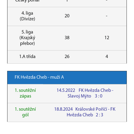
Český pohár
1
-
4. liga
20
-
(Divize)
5. liga
(Krajský
38
12
přebor)
1.A třída
26
4
FK Hvězda Cheb - muži A
1. soutěžní
14.5.2022 FK Hvězda Cheb -
zápas
Slavoj Mýto 3 : 0
1. soutěžní
18.8.2024 Královské Poříčí - FK
gól
Hvězda Cheb 2 : 3