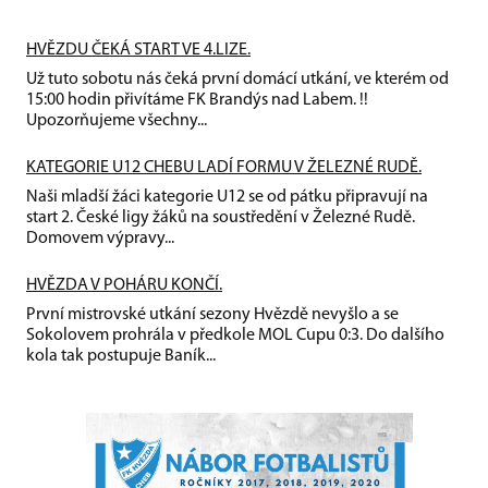
HVĚZDU ČEKÁ START VE 4.LIZE.
Už tuto sobotu nás čeká první domácí utkání, ve kterém od
15:00 hodin přivítáme FK Brandýs nad Labem. !!
Upozorňujeme všechny...
KATEGORIE U12 CHEBU LADÍ FORMU V ŽELEZNÉ RUDĚ.
Naši mladší žáci kategorie U12 se od pátku připravují na
start 2. České ligy žáků na soustředění v Železné Rudě.
Domovem výpravy...
HVĚZDA V POHÁRU KONČÍ.
První mistrovské utkání sezony Hvězdě nevyšlo a se
Sokolovem prohrála v předkole MOL Cupu 0:3. Do dalšího
kola tak postupuje Baník...