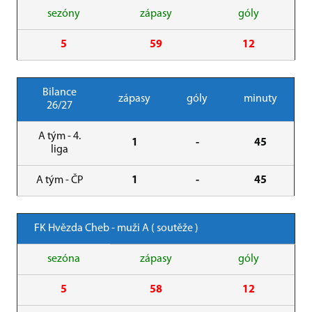
sezóny
zápasy
góly
5
59
12
Bilance
zápasy
góly
minuty
26/27
A tým - 4.
1
-
45
liga
A tým - ČP
1
-
45
FK Hvězda Cheb - muži A ( soutěže )
sezóna
zápasy
góly
5
58
12