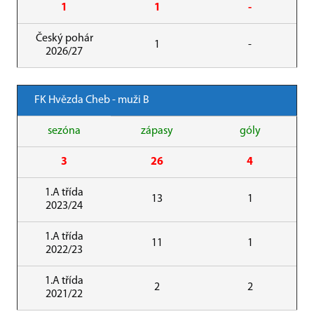
1
1
-
Český pohár
1
-
2026/27
FK Hvězda Cheb - muži B
sezóna
zápasy
góly
3
26
4
1.A třída
13
1
2023/24
1.A třída
11
1
2022/23
1.A třída
2
2
2021/22