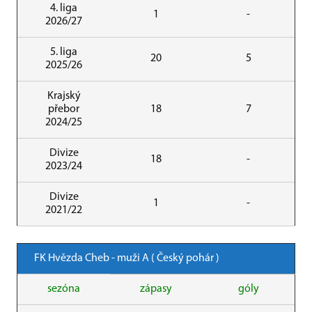
4. liga
1
-
2026/27
5. liga
20
5
2025/26
Krajský
přebor
18
7
2024/25
Divize
18
-
2023/24
Divize
1
-
2021/22
FK Hvězda Cheb - muži A ( Český pohár )
sezóna
zápasy
góly