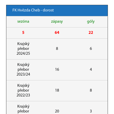
FK Hvězda Cheb - dorost
sezóna
zápasy
góly
5
64
22
Krajský
přebor
8
6
2024/25
Krajský
přebor
16
4
2023/24
Krajský
přebor
18
8
2022/23
Krajský
přebor
20
3