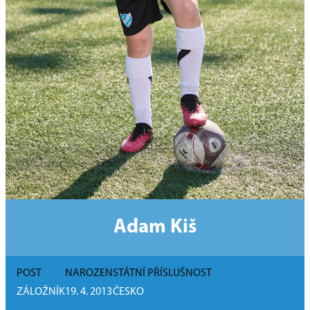
Adam Kiš
POST
NAROZEN
STÁTNÍ PŘÍSLUŠNOST
ZÁLOŽNÍK
19. 4. 2013
ČESKO