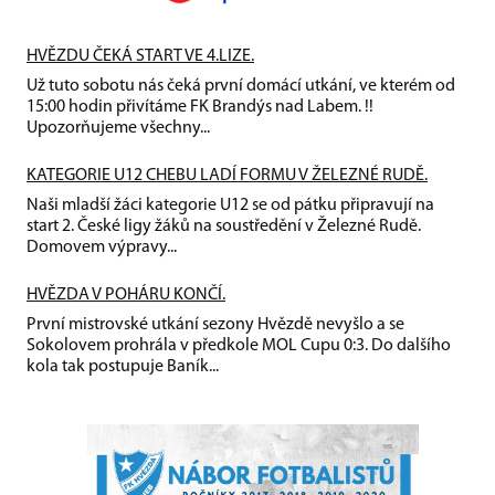
HVĚZDU ČEKÁ START VE 4.LIZE.
Už tuto sobotu nás čeká první domácí utkání, ve kterém od
15:00 hodin přivítáme FK Brandýs nad Labem. !!
Upozorňujeme všechny...
KATEGORIE U12 CHEBU LADÍ FORMU V ŽELEZNÉ RUDĚ.
Naši mladší žáci kategorie U12 se od pátku připravují na
start 2. České ligy žáků na soustředění v Železné Rudě.
Domovem výpravy...
HVĚZDA V POHÁRU KONČÍ.
První mistrovské utkání sezony Hvězdě nevyšlo a se
Sokolovem prohrála v předkole MOL Cupu 0:3. Do dalšího
kola tak postupuje Baník...