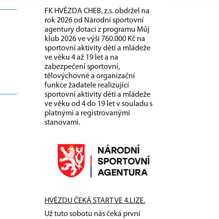
FK HVĚZDA CHEB, z.s. obdržel na
rok 2026 od Národní sportovní
agentury dotaci z programu Můj
klub 2026 ve výši 760.000 Kč na
sportovní aktivity dětí a mládeže
ve věku 4 až 19 let a na
zabezpečení sportovní,
tělovýchovné a organizační
funkce žadatele realizující
sportovní aktivity dětí a mládeže
ve věku od 4 do 19 let v souladu s
platnými a registrovanými
stanovami.
HVĚZDU ČEKÁ START VE 4.LIZE.
Už tuto sobotu nás čeká první