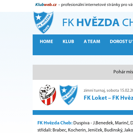
Klub
web.cz
– profesionální internetové stránky pro vá
HOME
KLUB
A TEAM
DOROST U
Pohár mís
zimní turnaj, sobota 15.02.2
FK Loket
–
FK Hvě
FK Hvězda Cheb:
Duspiva - J.Benedek, Marinč, D.T
střídali: Brabec, Kocherin, Jeníček, Budinský, Jak