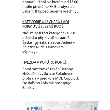
domácí utkání, ve kterém od 15:00
hodin přivítáme FK Brandýs nad
Labem. !! Upozorňujeme všechny...
KATEGORIE U12 CHEBU LADÍ
FORMU V ŽELEZNÉ RUDĚ.
Naši mladší žáci kategorie U12 se
od pátku připravují na start 2.
České ligy žáků na soustředění v
Železné Rudě. Domovem
výpravy...
HVĚZDA V POHÁRU KONČÍ.
První mistrovské utkání sezony
Hvězdě nevyšlo a se Sokolovem
prohrála v předkole MOL Cupu 0:3.
Do dalšího kola tak postupuje
Baník...