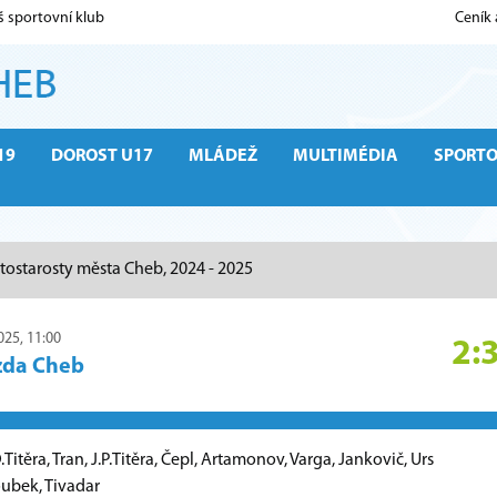
š sportovní klub
Ceník
19
DOROST U17
MLÁDEŽ
MULTIMÉDIA
SPORT
tostarosty města Cheb, 2024 - 2025
025, 11:00
2:
zda Cheb
itěra, Tran, J.P.Titěra, Čepl, Artamonov, Varga, Jankovič, Urs
oubek, Tivadar