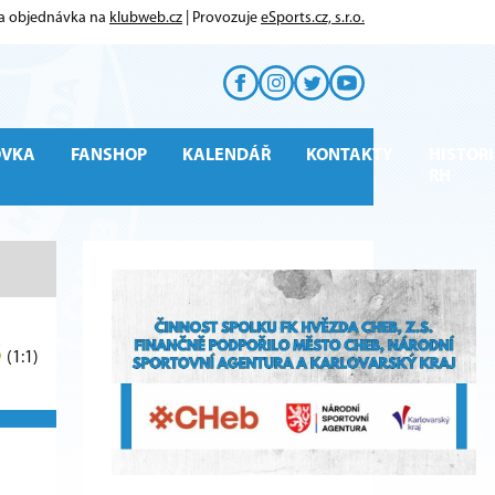
 a objednávka na
klubweb.cz
| Provozuje
eSports.cz, s.r.o.
OVKA
FANSHOP
KALENDÁŘ
KONTAKTY
HISTORI
RH
3
(1:1)