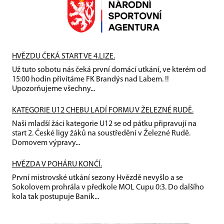
HVĚZDU ČEKÁ START VE 4.LIZE.
Už tuto sobotu nás čeká první domácí utkání, ve kterém od
15:00 hodin přivítáme FK Brandýs nad Labem. !!
Upozorňujeme všechny...
KATEGORIE U12 CHEBU LADÍ FORMU V ŽELEZNÉ RUDĚ.
Naši mladší žáci kategorie U12 se od pátku připravují na
start 2. České ligy žáků na soustředění v Železné Rudě.
Domovem výpravy...
HVĚZDA V POHÁRU KONČÍ.
První mistrovské utkání sezony Hvězdě nevyšlo a se
Sokolovem prohrála v předkole MOL Cupu 0:3. Do dalšího
kola tak postupuje Baník...