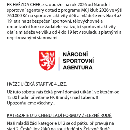
FK HVĚZDA CHEB, z.s. obdržel na rok 2026 od Národní
sportovní agentury dotaci z programu Můj klub 2026 ve výši
760.000 Kč na sportovní aktivity dětí a mládeže ve věku 4 až
19 let a na zabezpečení sportovní, tělovýchovné a
organizační funkce žadatele realizující sportovní aktivity
dětí a mládeže ve věku od 4 do 19 let v souladu s platnými a
registrovanými stanovami.
HVĚZDU ČEKÁ START VE 4.LIZE.
Už tuto sobotu nás čeká první domácí utkání, ve kterém od
15:00 hodin přivítáme FK Brandýs nad Labem. !!
Upozorňujeme všechny...
KATEGORIE U12 CHEBU LADÍ FORMU V ŽELEZNÉ RUDĚ.
Naši mladší žáci kategorie U12 se od pátku připravují na
start 2. České ligy žáků na soustředění v Železné Rudě.