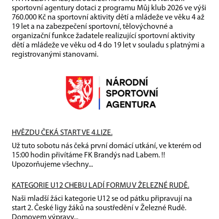
sportovní agentury dotaci z programu Můj klub 2026 ve výši
760.000 Kč na sportovní aktivity dětí a mládeže ve věku 4 až
19 let a na zabezpečení sportovní, tělovýchovné a
organizační funkce žadatele realizující sportovní aktivity
dětí a mládeže ve věku od 4 do 19 let v souladu s platnými a
registrovanými stanovami.
HVĚZDU ČEKÁ START VE 4.LIZE.
Už tuto sobotu nás čeká první domácí utkání, ve kterém od
15:00 hodin přivítáme FK Brandýs nad Labem. !!
Upozorňujeme všechny...
KATEGORIE U12 CHEBU LADÍ FORMU V ŽELEZNÉ RUDĚ.
Naši mladší žáci kategorie U12 se od pátku připravují na
start 2. České ligy žáků na soustředění v Železné Rudě.
Domovem výpravy...