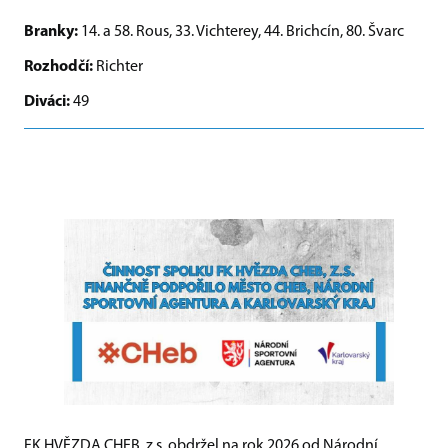
Branky:
14. a 58. Rous, 33. Vichterey, 44. Brichcín, 80. Švarc
Rozhodčí:
Richter
Diváci:
49
FK HVĚZDA CHEB, z.s. obdržel na rok 2026 od Národní