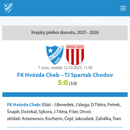
Krajský přebor dorostu, 2025 - 2026
7. kolo, neděle 12.10.2025, 11:30
FK Hvězda Cheb
–
TJ Spartak Chodov
5:0
(3:0)
FK Hvězda Cheb:
Eliáš - J.Benedek, J.Varga, D.Titěra, Petrek,
Šnajdr, Dočekal, Sýkora, J.Titěra, Fišer, Orvoš
střídali: Artamonov, Kocherin, Čepl, Jakoubek, Zahálka, Tran