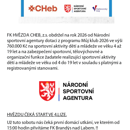
FK HVĚZDA CHEB, z.s. obdržel na rok 2026 od Národní
sportovní agentury dotaci z programu Můj klub 2026 ve výši
760.000 Kč na sportovní aktivity dětí a mládeže ve věku 4 až
19 let a na zabezpečení sportovní, tělovýchovné a
organizační funkce žadatele realizující sportovní aktivity
dětí a mládeže ve věku od 4 do 19 let v souladu s platnými a
registrovanými stanovami.
HVĚZDU ČEKÁ START VE 4.LIZE.
Už tuto sobotu nás čeká první domácí utkání, ve kterém od
15:00 hodin přivítáme FK Brandýs nad Labem. !!