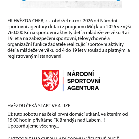
FK HVĚZDA CHEB, z.s. obdržel na rok 2026 od Národní
sportovní agentury dotaci z programu Můj klub 2026 ve výši
760.000 Kč na sportovní aktivity dětí a mládeže ve věku 4 až
19 let a na zabezpečení sportovní, tělovýchovné a
organizační funkce žadatele realizující sportovní aktivity
dětí a mládeže ve věku od 4 do 19 let v souladu s platnými a
registrovanými stanovami.
HVĚZDU ČEKÁ START VE 4.LIZE.
Už tuto sobotu nás čeká první domácí utkání, ve kterém od
15:00 hodin přivítáme FK Brandýs nad Labem. !!
Upozorňujeme všechny...