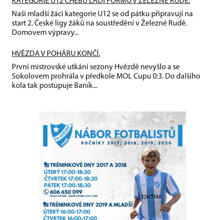
KATEGORIE U12 CHEBU LADÍ FORMU V ŽELEZNÉ RUDĚ.
Naši mladší žáci kategorie U12 se od pátku připravují na
start 2. České ligy žáků na soustředění v Železné Rudě.
Domovem výpravy...
HVĚZDA V POHÁRU KONČÍ.
První mistrovské utkání sezony Hvězdě nevyšlo a se
Sokolovem prohrála v předkole MOL Cupu 0:3. Do dalšího
kola tak postupuje Baník...