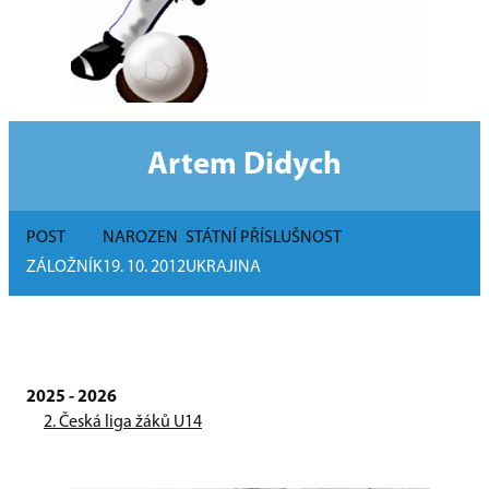
Artem Didych
POST
NAROZEN
STÁTNÍ PŘÍSLUŠNOST
ZÁLOŽNÍK
19. 10. 2012
UKRAJINA
2025 - 2026
2. Česká liga žáků U14