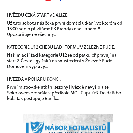
HVĚZDU ČEKÁ START VE 4.LIZE.
Už tuto sobotu nás čeká první domácí utkání, ve kterém od
15:00 hodin přivítáme FK Brandýs nad Labem. !!
Upozorňujeme všechny...
KATEGORIE U12 CHEBU LADÍ FORMU V ŽELEZNÉ RUDĚ.
Naši mladší žáci kategorie U12 se od pátku připravují na
start 2. České ligy žáků na soustředění v Železné Rudě.
Domovem výpravy...
HVĚZDA V POHÁRU KONČÍ.
První mistrovské utkání sezony Hvězdě nevyšlo a se
Sokolovem prohrála v předkole MOL Cupu 0:3. Do dalšího
kola tak postupuje Baník...