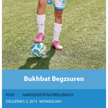
Bukhbat Begzsuren
POST
NAROZEN
STÁTNÍ PŘÍSLUŠNOST
ZÁLOŽNÍK
3. 2. 2013
MONGOLSKO