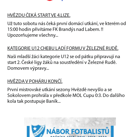
HVĚZDU ČEKÁ START VE 4.LIZE.
Už tuto sobotu nás čeká první domácí utkání, ve kterém od
15:00 hodin přivítáme FK Brandýs nad Labem. !!
Upozorňujeme všechny...
KATEGORIE U12 CHEBU LADÍ FORMU V ŽELEZNÉ RUDĚ.
Naši mladší žáci kategorie U12 se od pátku připravují na
start 2. České ligy žáků na soustředění v Železné Rudě.
Domovem výpravy...
HVĚZDA V POHÁRU KONČÍ.
První mistrovské utkání sezony Hvězdě nevyšlo a se
Sokolovem prohrála v předkole MOL Cupu 0:3. Do dalšího
kola tak postupuje Baník...